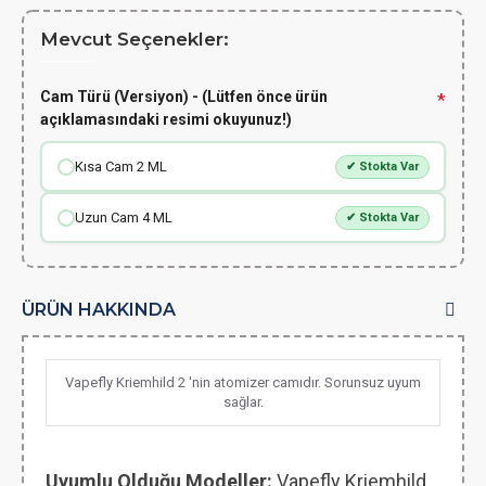
Mevcut Seçenekler:
Cam Türü (Versiyon) - (Lütfen önce ürün
açıklamasındaki resimi okuyunuz!)
Kısa Cam 2 ML
✔ Stokta Var
Uzun Cam 4 ML
✔ Stokta Var
ÜRÜN HAKKINDA
Vapefly Kriemhild 2 'nin atomizer camıdır. Sorunsuz uyum
sağlar.
Uyumlu Olduğu Modeller:
Vapefly Kriemhild