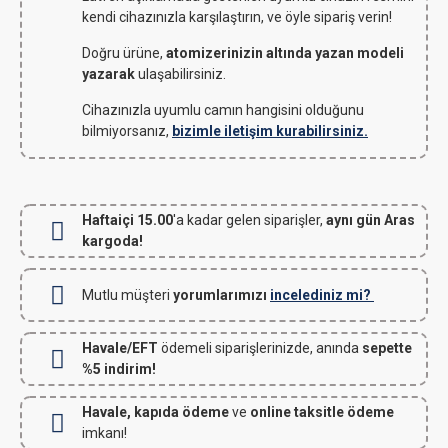
kendi cihazınızla karşılaştırın, ve öyle sipariş verin!
Doğru ürüne,
atomizerinizin altında yazan modeli
yazarak
ulaşabilirsiniz.
Cihazınızla uyumlu camın hangisini olduğunu
bilmiyorsanız,
bizimle iletişim kurabilirsiniz.
Haftaiçi 15.00
'a kadar gelen siparişler,
aynı gün Aras
kargoda!
Mutlu müşteri
yorumlarımızı
incelediniz mi?
Havale/EFT
ödemeli siparişlerinizde, anında
sepette
%5 indirim!
Havale, kapıda ödeme
ve
online taksitle ödeme
imkanı!