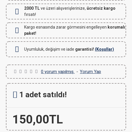
2000 TL
ve üzeri alışverişlerinize,
ücretsiz kargo
fırsatı!
Kargo esnasında zarar görmesini engelleyen
korumalı
paket!
Uyumluluk, değişim ve iade
garantisi!
(Koşullar)
0 yorum yapılmış.
-
Yorum Yap
1 adet satıldı!
150,00TL