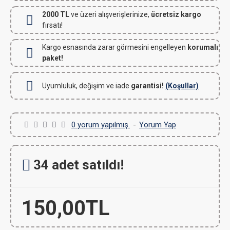
2000 TL
ve üzeri alışverişlerinize,
ücretsiz kargo
fırsatı!
Kargo esnasında zarar görmesini engelleyen
korumalı
paket!
Uyumluluk, değişim ve iade
garantisi!
(Koşullar)
0 yorum yapılmış.
-
Yorum Yap
34 adet satıldı!
150,00TL