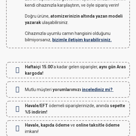
kendi cihazınızla karşılaştırın, ve öyle sipariş verin!
Doğru ürüne,
atomizerinizin altında yazan modeli
yazarak
ulaşabilirsiniz.
Cihazınızla uyumlu camın hangisini olduğunu
bilmiyorsanız,
bizimle iletişim kurabilirsiniz.
Haftaiçi 15.00
'a kadar gelen siparişler,
aynı gün Aras
kargoda!
Mutlu müşteri
yorumlarımızı
incelediniz mi?
Havale/EFT
ödemeli siparişlerinizde, anında
sepette
%5 indirim!
Havale, kapıda ödeme
ve
online taksitle ödeme
imkanı!