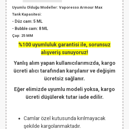
Uyumlu Olduğu Modeller:
Vaporesso Armour Max
Tank Kapasitesi:
-
Düz cam
: 5 ML
-
Bubble cam
: 8 ML
Çap
: 25 MM
%100 uyumluluk garantisi ile, sorunsuz
alışveriş sunuyoruz!
Yanlış alım yapan kullanıcılarımızda, kargo
ücreti alıcı tarafından karşılanır ve değişim
ücretsiz sağlanır.
Eğer elimizde uyumlu modeli yoksa, kargo
ücreti düşülerek tutar iade edilir.
Camlar özel kutusunda kırılmayacak
şekilde kargolanmaktadır.