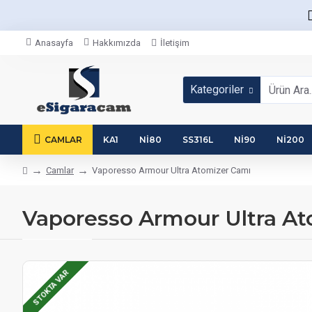
Anasayfa
Hakkımızda
İletişim
Kategoriler
CAMLAR
KA1
NI80
SS316L
NI90
NI200
Camlar
Vaporesso Armour Ultra Atomizer Camı
Vaporesso Armour Ultra At
STOKTA VAR