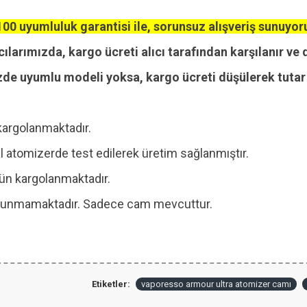
00 uyumluluk garantisi ile, sorunsuz alışveriş sunuyor
cılarımızda, kargo ücreti alıcı tarafından karşılanır ve 
zde uyumlu modeli yoksa, kargo ücreti düşülerek tutar i
kargolanmaktadır.
 atomizerde test edilerek üretim sağlanmıştır.
 gün kargolanmaktadır.
 bulunmamaktadır. Sadece cam mevcuttur.
Etiketler:
vaporesso armour ultra atomizer camı