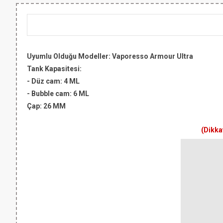
Uyumlu Olduğu Modeller:
Vaporesso Armour Ultra
Tank Kapasitesi:
-
Düz cam
: 4 ML
-
Bubble cam
: 6 ML
Çap
: 26 MM
(Dikka