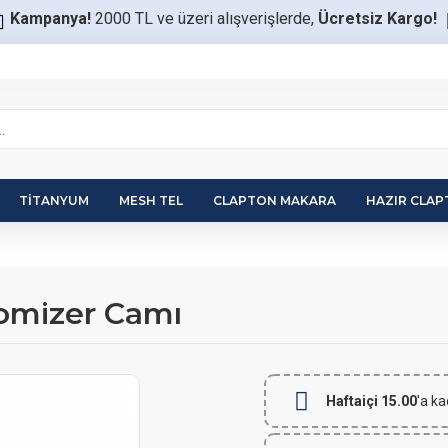
Kampanya!
2000 TL ve üzeri alışverişlerde,
Ücretsiz Kargo!
TITANYUM
MESH TEL
CLAPTON MAKARA
HAZIR CLA
omizer Camı
Haftaiçi 15.00
'a ka