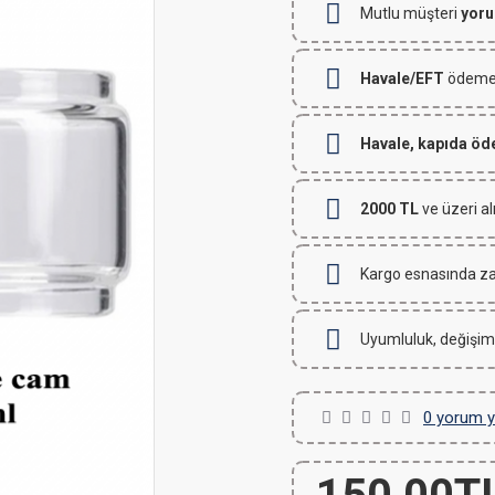
Mutlu müşteri
yoru
Havale/EFT
ödemeli
Havale, kapıda ö
2000 TL
ve üzeri al
Kargo esnasında za
Uyumluluk, değişim
0 yorum y