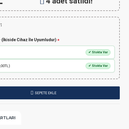
L
4 adet satıldı!
:
 (İkiside Cihaz İle Uyumludur)
✔ Stokta Var
,00TL)
✔ Stokta Var
SEPETE EKLE
ARTLARI