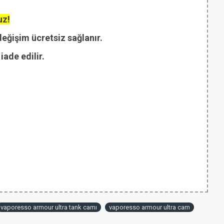
uz!
değişim ücretsiz sağlanır.
ade edilir.
vaporesso armour ultra tank camı
vaporesso armour ultra cam