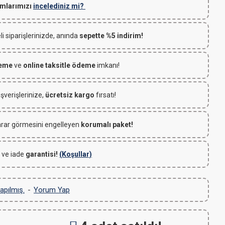
mlarımızı
incelediniz mi?
 siparişlerinizde, anında
sepette %5 indirim!
deme
ve
online taksitle ödeme
imkanı!
ışverişlerinize,
ücretsiz kargo
fırsatı!
rar görmesini engelleyen
korumalı paket!
 ve iade
garantisi!
(Koşullar)
apılmış.
-
Yorum Yap