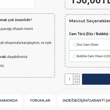
150,00T
lmak çok önemlidir!
Mevcut Seçenekler
 uyacağı cihazın resmi
Cam Türü (Düz / Bubble) -
 cihazınızla karşılaştırın, ve öyle
Düz Cam Olsun
Bubble Cam Olsun (+20
arak
ulaşabilirsiniz.
ız,
HAKKINDA
YORUMLAR
İADE/DEĞIŞIM/GARANTI Ş