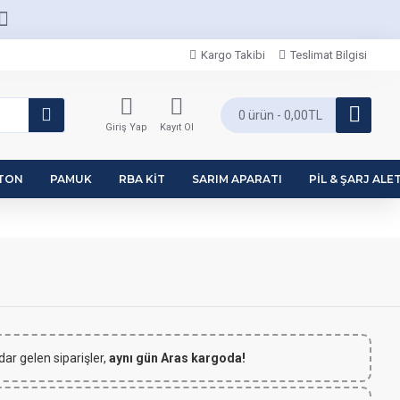
Kargo Takibi
Teslimat Bilgisi
0 ürün - 0,00TL
Giriş Yap
Kayıt Ol
PTON
PAMUK
RBA KIT
SARIM APARATI
PIL & ŞARJ ALET
dar gelen siparişler,
aynı gün Aras kargoda!