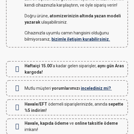
kendi cihazınızla karşılaştırın, ve öyle sipariş verin!
Doğru ürüne,
atomizerinizin altında yazan modeli
yazarak
ulaşabilirsiniz.
Cihazınızla uyumlu camın hangisini olduğunu
bilmiyorsanız,
bizimle iletişim kurabilirsiniz.
Haftaiçi 15.00
'a kadar gelen siparişler,
aynı gün Aras
kargoda!
Mutlu müşteri
yorumlarımızı
incelediniz mi?
Havale/EFT
ödemeli siparişlerinizde, anında
sepette
%5 indirim!
Havale, kapıda ödeme
ve
online taksitle ödeme
imkanı!