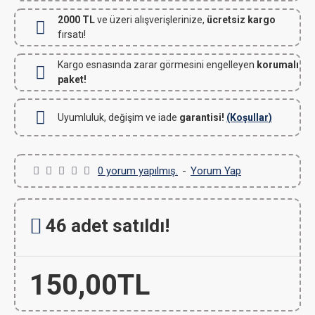
2000 TL
ve üzeri alışverişlerinize,
ücretsiz kargo
fırsatı!
Kargo esnasında zarar görmesini engelleyen
korumalı
paket!
Uyumluluk, değişim ve iade
garantisi!
(Koşullar)
0 yorum yapılmış.
-
Yorum Yap
46 adet satıldı!
150,00TL