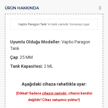
ÜRÜN HAKKINDA
V
aptio Paragon Tank
'ın tank camıdır. Sorunsuz uyar.
Uyumlu Olduğu Modeller:
Vaptio Paragon
Tank
Çap
: 25 MM
Tank Kapasitesi:
2 ML
Aşağıdaki cihaza rahatlıkla uyar:
(Dikkat! Sadece
cihazın camıdır
, cihazın kendisi
değildir! Cihaz satışımız yoktur!)