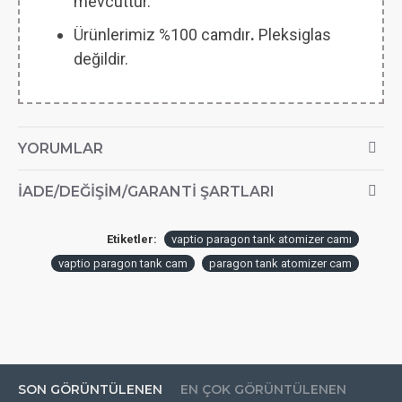
mevcuttur.
Ürünlerimiz %100 camdır
.
Pleksiglas
değildir.
YORUMLAR
İADE/DEĞIŞIM/GARANTI ŞARTLARI
Etiketler:
vaptio paragon tank atomizer camı
vaptio paragon tank cam
paragon tank atomizer cam
SON GÖRÜNTÜLENEN
EN ÇOK GÖRÜNTÜLENEN