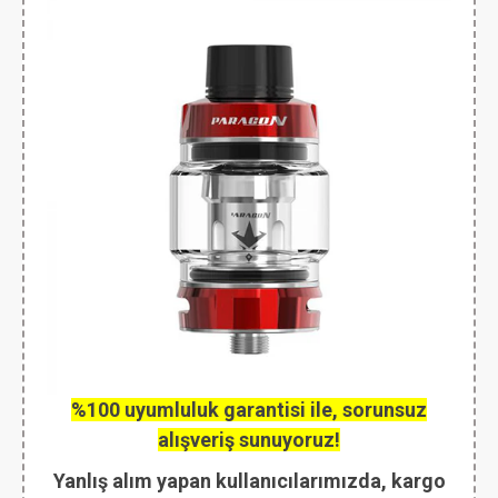
%100 uyumluluk garantisi ile, sorunsuz
alışveriş sunuyoruz!
Yanlış alım yapan kullanıcılarımızda, kargo