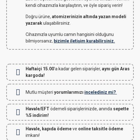
kendi cihazınızla karşılaştırın, ve öyle sipariş verin!
Doğru ürüne,
atomizerinizin altında yazan modeli
yazarak
ulaşabilirsiniz.
Cihazınızla uyumlu camın hangisini olduğunu
bilmiyorsanız,
bizimle iletişim kurabilirsiniz.
Haftaiçi 15.00
'a kadar gelen siparişler,
aynı gün Aras
kargoda!
Mutlu müşteri
yorumlarımızı
incelediniz mi?
Havale/EFT
ödemeli siparişlerinizde, anında
sepette
%5 indirim!
Havale, kapıda ödeme
ve
online taksitle ödeme
imkanı!