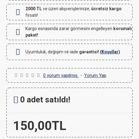
2000 TL
ve üzeri alışverişlerinize,
ücretsiz kargo
fırsatı!
Kargo esnasında zarar görmesini engelleyen
korumalı
paket!
Uyumluluk, değişim ve iade
garantisi!
(Koşullar)
0 yorum yapılmış.
-
Yorum Yap
0 adet satıldı!
150,00TL