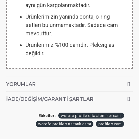
aynı gün kargolanmaktadır.
Ürünlerimizin yanında conta, o-ring
setleri bulunmamaktadır. Sadece cam
mevcuttur.
Ürünlerimiz %100 camdır
.
Pleksiglas
değildir.
YORUMLAR
İADE/DEĞIŞIM/GARANTI ŞARTLARI
Etiketler:
wotofo profile x rta atomizer camı
wotofo profile x rta tank camı
profile x cam