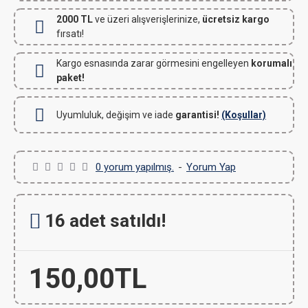
2000 TL
ve üzeri alışverişlerinize,
ücretsiz kargo
fırsatı!
Kargo esnasında zarar görmesini engelleyen
korumalı
paket!
Uyumluluk, değişim ve iade
garantisi!
(Koşullar)
0 yorum yapılmış.
-
Yorum Yap
16 adet satıldı!
150,00TL