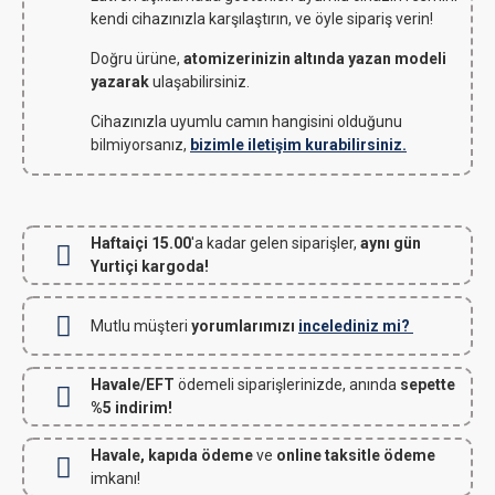
kendi cihazınızla karşılaştırın, ve öyle sipariş verin!
Doğru ürüne,
atomizerinizin altında yazan modeli
yazarak
ulaşabilirsiniz.
Cihazınızla uyumlu camın hangisini olduğunu
bilmiyorsanız,
bizimle iletişim kurabilirsiniz.
Haftaiçi 15.00
'a kadar gelen siparişler,
aynı gün
Yurtiçi kargoda!
Mutlu müşteri
yorumlarımızı
incelediniz mi?
Havale/EFT
ödemeli siparişlerinizde, anında
sepette
%5 indirim!
Havale, kapıda ödeme
ve
online taksitle ödeme
imkanı!