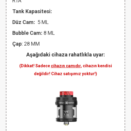
RTA
Tank Kapasitesi:
Düz Cam:
5 ML
Bubble Cam:
8 ML
Çap
: 28 MM
Aşağıdaki cihaza rahatlıkla uyar:
(Dikkat! Sadece
cihazın camıdır
, cihazın kendisi
değildir! Cihaz satışımız yoktur!)