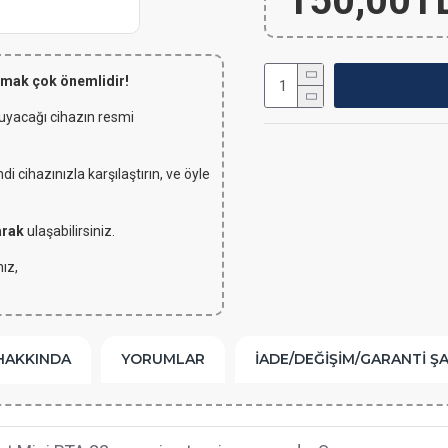
150,00T
lmak çok önemlidir!
 uyacağı cihazın resmi
 cihazınızla karşılaştırın, ve öyle
arak
ulaşabilirsiniz.
ız,
HAKKINDA
YORUMLAR
İADE/DEĞIŞIM/GARANTI Ş