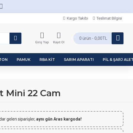
Kargo Takibi
Teslimat Bilgisi
0 ürün - 0,00TL
Giriş Yap
Kayıt Ol
PTON
PAMUK
RBA KIT
SARIM APARATI
PIL & ŞARJ ALET
t Mini 22 Cam
dar gelen siparişler,
aynı gün Aras kargoda!