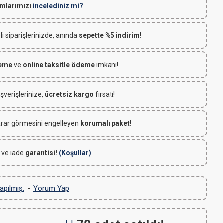
mlarımızı
incelediniz mi?
 siparişlerinizde, anında
sepette %5 indirim!
deme
ve
online taksitle ödeme
imkanı!
ışverişlerinize,
ücretsiz kargo
fırsatı!
rar görmesini engelleyen
korumalı paket!
 ve iade
garantisi!
(Koşullar)
apılmış.
-
Yorum Yap