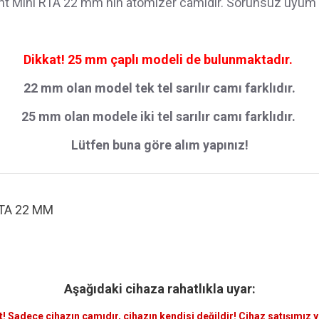
t Mini RTA 22 mm nin atomizer camıdır. Sorunsuz uyum 
Dikkat! 25 mm çaplı modeli de bulunmaktadır.
22 mm olan model tek tel sarılır camı farklıdır.
25 mm olan modele iki tel sarılır camı farklıdır.
Lütfen buna göre alım yapınız!
RTA 22 MM
Aşağıdaki cihaza rahatlıkla uyar:
t! Sadece
cihazın camıdır
, cihazın kendisi değildir! Cihaz satışımız 