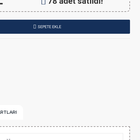
L
78 adet satıldı!
SEPETE EKLE
ARTLARI