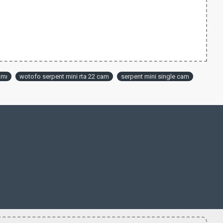
amı
wotofo serpent mini rta 22 cam
serpent mini single cam