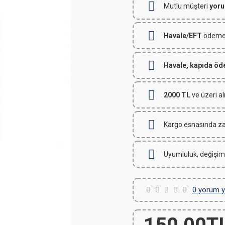
Mutlu müşteri
yoru
Havale/EFT
ödemeli
Havale, kapıda ö
2000 TL
ve üzeri al
Kargo esnasında za
Uyumluluk, değişim
0 yorum y