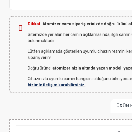
Dikkat!
Atomizer camı siparişlerinizde doğru ürünü a
Sitemizde yer alan her camın açıklamasında, ilgili camın
bulunmaktadır.
Lütfen açıklamada gösterilen uyumlu cihazın resmini kendi
sipariş verin!
Doğru ürüne,
atomizerinizin altında yazan modeli yaz
Cihazınızla uyumlu camın hangisini olduğunu bilmiyorsan
bizimle iletişim kurabilirsiniz.
ÜRÜN 