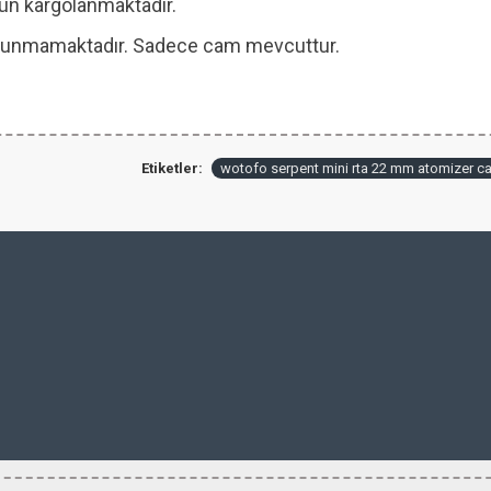
 gün kargolanmaktadır.
 bulunmamaktadır. Sadece cam mevcuttur.
Etiketler:
wotofo serpent mini rta 22 mm atomizer c