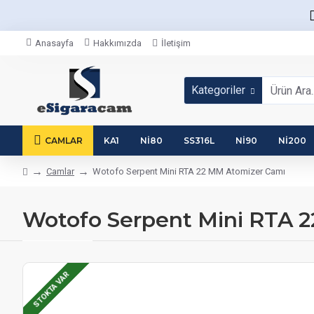
Anasayfa
Hakkımızda
İletişim
Kategoriler
CAMLAR
KA1
NI80
SS316L
NI90
NI200
Camlar
Wotofo Serpent Mini RTA 22 MM Atomizer Camı
Wotofo Serpent Mini RTA 2
STOKTA VAR