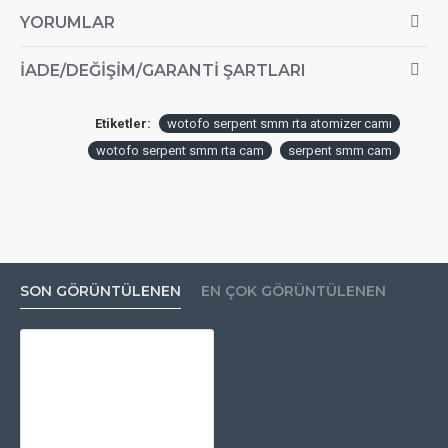
YORUMLAR
İADE/DEĞIŞIM/GARANTI ŞARTLARI
Etiketler:
wotofo serpent smm rta atomizer camı
wotofo serpent smm rta cam
serpent smm cam
SON GÖRÜNTÜLENEN
EN ÇOK GÖRÜNTÜLENEN