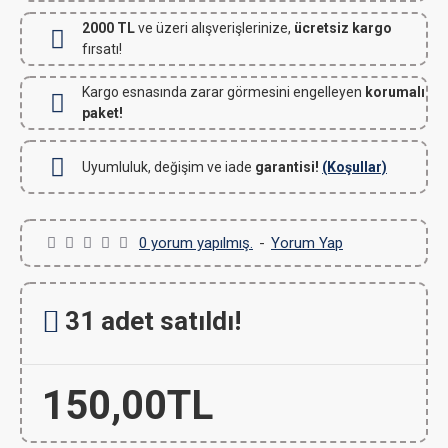
2000 TL
ve üzeri alışverişlerinize,
ücretsiz kargo
fırsatı!
Kargo esnasında zarar görmesini engelleyen
korumalı
paket!
Uyumluluk, değişim ve iade
garantisi!
(Koşullar)
0 yorum yapılmış.
-
Yorum Yap
31 adet satıldı!
150,00TL