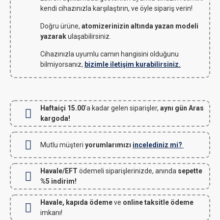
kendi cihazınızla karşılaştırın, ve öyle sipariş verin!
Doğru ürüne,
atomizerinizin altında yazan modeli
yazarak
ulaşabilirsiniz.
Cihazınızla uyumlu camın hangisini olduğunu
bilmiyorsanız,
bizimle iletişim kurabilirsiniz.
Haftaiçi 15.00
'a kadar gelen siparişler,
aynı gün Aras
kargoda!
Mutlu müşteri
yorumlarımızı
incelediniz mi?
Havale/EFT
ödemeli siparişlerinizde, anında
sepette
%5 indirim!
Havale, kapıda ödeme
ve
online taksitle ödeme
imkanı!