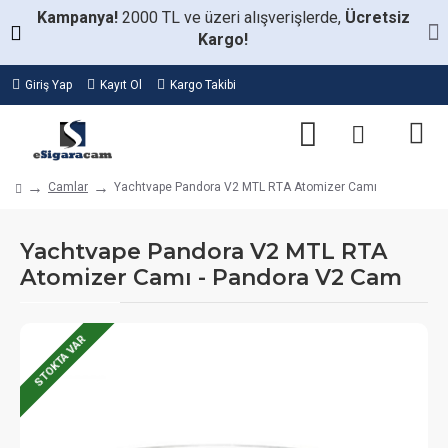
Kampanya!
2000 TL ve üzeri alışverişlerde,
Ücretsiz
Kargo!
Giriş Yap
Kayıt Ol
Kargo Takibi
Camlar
Yachtvape Pandora V2 MTL RTA Atomizer Camı
Yachtvape Pandora V2 MTL RTA
Atomizer Camı - Pandora V2 Cam
STOKTA VAR