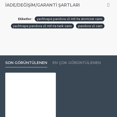
İADE/DEĞIŞIM/GARANTI ŞARTLARI
Etiketler:
yachtvape pandora v2 mtl rta atomizer camı
yachtvape pandora v2 mtl rta tank camı
pandora v2 cam
SON GÖRÜNTÜLENEN
EN ÇOK GÖRÜNTÜLENEN