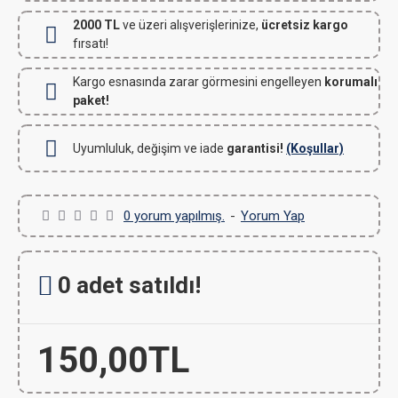
2000 TL
ve üzeri alışverişlerinize,
ücretsiz kargo
fırsatı!
Kargo esnasında zarar görmesini engelleyen
korumalı
paket!
Uyumluluk, değişim ve iade
garantisi!
(Koşullar)
0 yorum yapılmış.
-
Yorum Yap
0 adet satıldı!
150,00TL