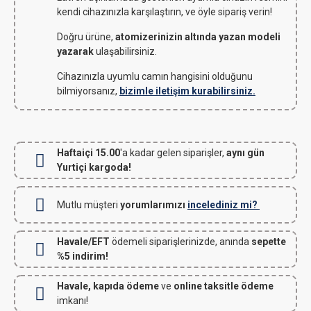
kendi cihazınızla karşılaştırın, ve öyle sipariş verin!
Doğru ürüne,
atomizerinizin altında yazan modeli
yazarak
ulaşabilirsiniz.
Cihazınızla uyumlu camın hangisini olduğunu
bilmiyorsanız,
bizimle iletişim kurabilirsiniz.
Haftaiçi 15.00
'a kadar gelen siparişler,
aynı gün
Yurtiçi kargoda!
Mutlu müşteri
yorumlarımızı
incelediniz mi?
Havale/EFT
ödemeli siparişlerinizde, anında
sepette
%5 indirim!
Havale, kapıda ödeme
ve
online taksitle ödeme
imkanı!