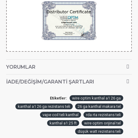
YORUMLAR
İADE/DEĞIŞIM/GARANTI ŞARTLARI
Etiketler:
wire optim kanthal a1 26 ga
kanthal a1 26 ga rezistans teli
26 ga kanthal makara tel
vape coil teli kanthal
rda rta rezistans teli
kanthal a1 25 ft
wire optim orijinal tel
düşük watt rezistans teli