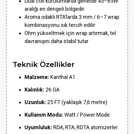
Dual coil kurulumlarda genelde 45–65W
aralığı en dengeli bölgedir
Aroma odaklı RTA’larda 3 mm / 6–7 wrap
kombinasyonu sık tercih edilir
Ohm yükseltmek için wrap artırmak, tel
davranışını daha stabil tutar
Teknik Özellikler
Malzeme:
Kanthal A1
Kalınlık:
26 GA
Uzunluk:
25 FT (yaklaşık 7,6 metre)
Kullanım Modu:
Watt / Power Mode
Uyumluluk:
RDA, RTA, RDTA atomizerler