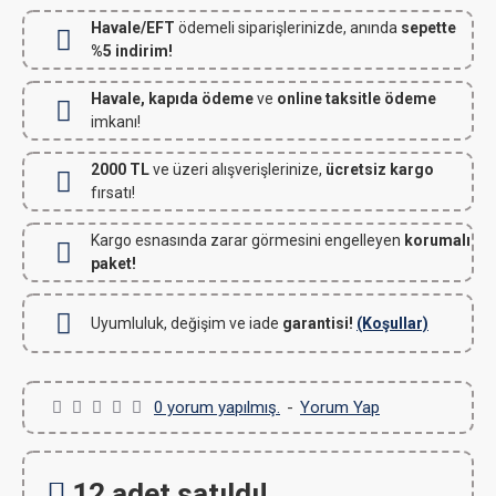
Havale/EFT
ödemeli siparişlerinizde, anında
sepette
%5 indirim!
Havale, kapıda ödeme
ve
online taksitle ödeme
imkanı!
2000 TL
ve üzeri alışverişlerinize,
ücretsiz kargo
fırsatı!
Kargo esnasında zarar görmesini engelleyen
korumalı
paket!
Uyumluluk, değişim ve iade
garantisi!
(Koşullar)
0 yorum yapılmış.
-
Yorum Yap
12 adet satıldı!