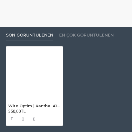
SON GÖRÜNTÜLENEN
EN ÇOK GÖRÜNTÜLENEN
Wire Optim | Kanthal A1 - 26 GA Makara Rezistans Teli - 25 FT - Orijinal
350,00TL