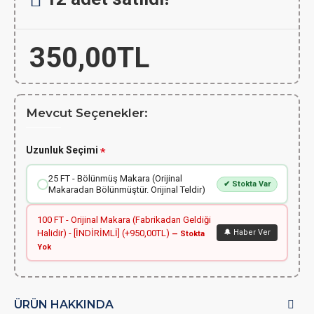
350,00TL
Mevcut Seçenekler:
Uzunluk Seçimi
25 FT - Bölünmüş Makara (Orijinal
✔ Stokta Var
Makaradan Bölünmüştür. Orijinal Teldir)
100 FT - Orijinal Makara (Fabrikadan Geldiği
Halidir) - [İNDİRİMLİ] (+950,00TL)
🔔 Haber Ver
— Stokta
Yok
ÜRÜN HAKKINDA