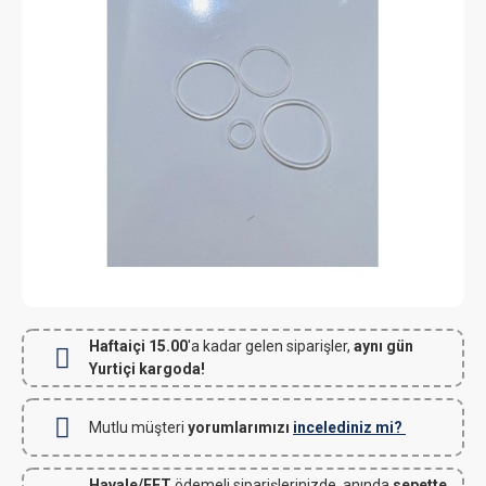
Haftaiçi 15.00
'a kadar gelen siparişler,
aynı gün
Yurtiçi kargoda!
Mutlu müşteri
yorumlarımızı
incelediniz mi?
Havale/EFT
ödemeli siparişlerinizde, anında
sepette