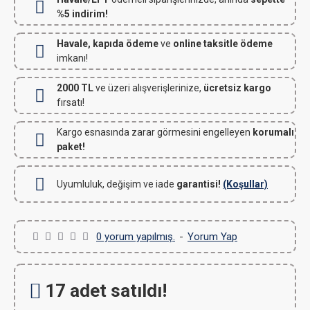
%5 indirim!
Havale, kapıda ödeme
ve
online taksitle ödeme
imkanı!
2000 TL
ve üzeri alışverişlerinize,
ücretsiz kargo
fırsatı!
Kargo esnasında zarar görmesini engelleyen
korumalı
paket!
Uyumluluk, değişim ve iade
garantisi!
(Koşullar)
0 yorum yapılmış.
-
Yorum Yap
17 adet satıldı!