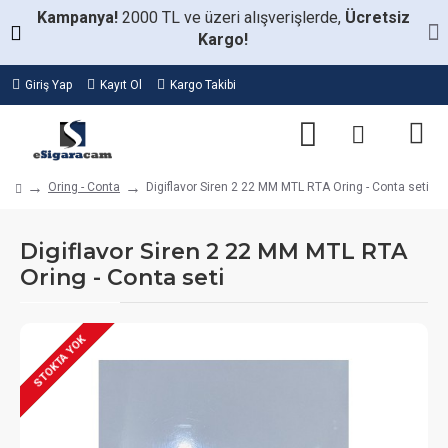
Kampanya!
2000 TL ve üzeri alışverişlerde,
Ücretsiz
Kargo!
Giriş Yap
Kayıt Ol
Kargo Takibi
Oring - Conta
Digiflavor Siren 2 22 MM MTL RTA Oring - Conta seti
Digiflavor Siren 2 22 MM MTL RTA
Oring - Conta seti
STOKTA YOK
STOKTA VAR