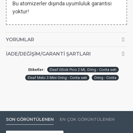
Bu atomizerler dışında uyumluluk garantisi
yoktur!
YORUMLAR
İADE/DEĞIŞIM/GARANTI ŞARTLARI
Etiketler:
Eleaf iStick Pico 2 ML Oring - Conta seti
Eleaf Melo 3 Mini Oring - Conta seti
Oring - Conta
SON GÖRÜNTÜLENEN
EN ÇOK GÖRÜNTÜLENEN