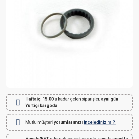
Haftaiçi 15.00
'a kadar gelen siparişler,
aynı gün
Yurtiçi kargoda!
Mutlu müşteri
yorumlarımızı
incelediniz mi?
Havale/EFT
ödemeli siparişlerinizde, anında
sepette