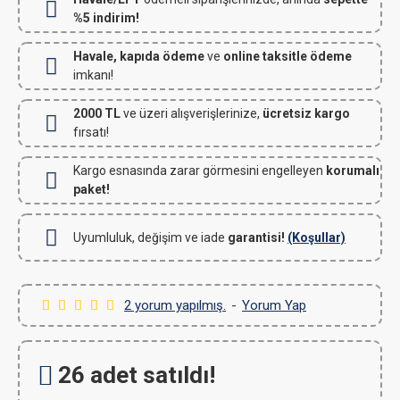
%5 indirim!
Havale, kapıda ödeme
ve
online taksitle ödeme
imkanı!
2000 TL
ve üzeri alışverişlerinize,
ücretsiz kargo
fırsatı!
Kargo esnasında zarar görmesini engelleyen
korumalı
paket!
Uyumluluk, değişim ve iade
garantisi!
(Koşullar)
2 yorum yapılmış.
-
Yorum Yap
26 adet satıldı!