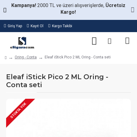
Kampanya!
2000 TL ve üzeri alışverişlerde,
Ücretsiz
Kargo!
Giriş Yap
Kayıt Ol
Kargo Takibi
Oring - Conta
Eleaf iStick Pico 2 ML Oring - Conta seti
Eleaf iStick Pico 2 ML Oring -
Conta seti
STOKTA YOK
STOKTA VAR