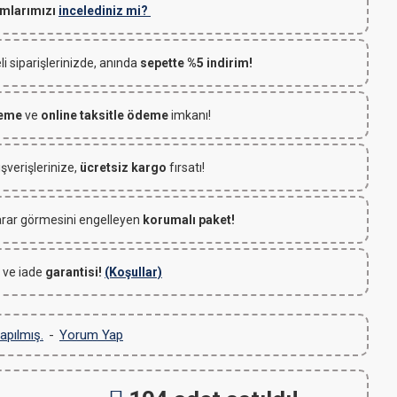
mlarımızı
incelediniz mi?
 siparişlerinizde, anında
sepette %5 indirim!
deme
ve
online taksitle ödeme
imkanı!
ışverişlerinize,
ücretsiz kargo
fırsatı!
rar görmesini engelleyen
korumalı paket!
 ve iade
garantisi!
(Koşullar)
apılmış.
-
Yorum Yap