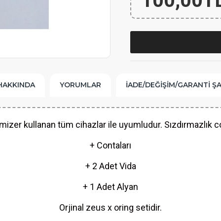
100,00T
HAKKINDA
YORUMLAR
İADE/DEĞIŞIM/GARANTI Ş
zer kullanan tüm cihazlar ile uyumludur. Sızdırmazlık con
+ Contaları
+ 2 Adet Vida
+ 1 Adet Alyan
Orjinal zeus x oring setidir.