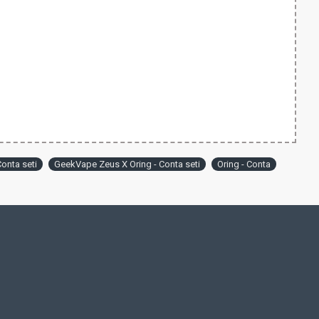
onta seti
GeekVape Zeus X Oring - Conta seti
Oring - Conta