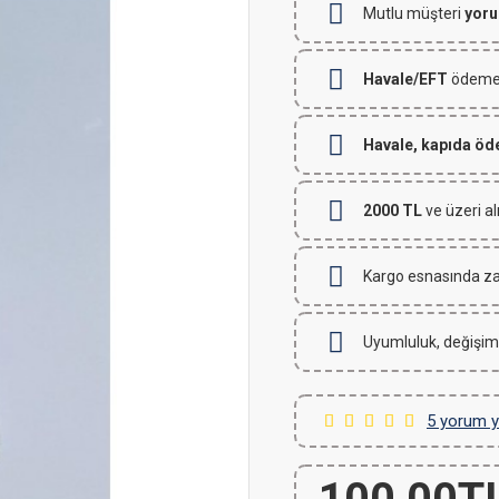
Mutlu müşteri
yoru
Havale/EFT
ödemeli
Havale, kapıda ö
2000 TL
ve üzeri al
Kargo esnasında za
Uyumluluk, değişim
5 yorum y