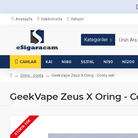
Anasayfa
Hakkımızda
İletişim
Kategoriler
CAMLAR
KA1
NI80
SS316L
NI90
NI200
Oring - Conta
GeekVape Zeus X Oring - Conta seti
GeekVape Zeus X Oring - Co
STOKTA YOK
STOKTA VAR