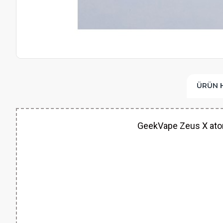
ÜRÜN 
GeekVape Zeus X atomi