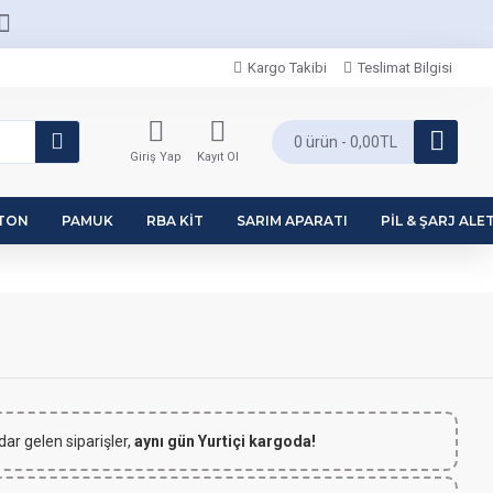
Kargo Takibi
Teslimat Bilgisi
0 ürün - 0,00TL
Giriş Yap
Kayıt Ol
PTON
PAMUK
RBA KIT
SARIM APARATI
PIL & ŞARJ ALET
dar gelen siparişler,
aynı gün Yurtiçi kargoda!