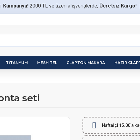
Kampanya!
2000 TL ve üzeri alışverişlerde,
Ücretsiz Kargo!
TITANYUM
MESH TEL
CLAPTON MAKARA
HAZIR CLA
nta seti
Haftaiçi 15.00
'a ka