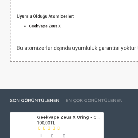
Uyumlu Olduğu Atomizerler:
GeekVape Zeus X
Bu atomizerler dışında uyumluluk garantisi yoktur!
SON GÖRÜNTÜLENEN
EN ÇOK GÖRÜNTÜLENEN
GeekVape Zeus X Oring - Conta seti
100,00TL