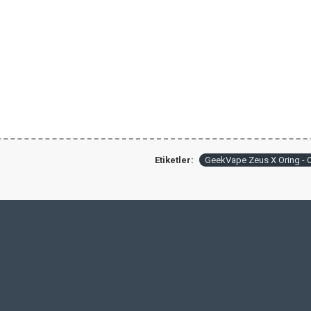
Etiketler:
GeekVape Zeus X Oring - C