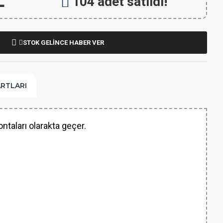
L
104 adet satıldı!
STOK GELİNCE HABER VER
ARTLARI
taları olarakta geçer.