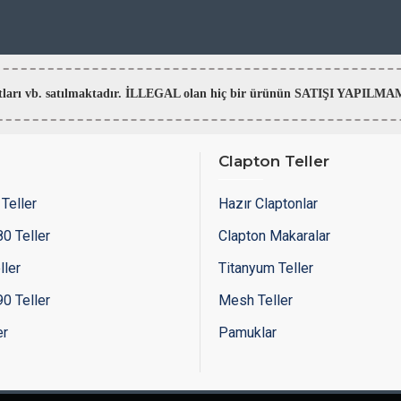
aratları vb. satılmaktadır. İLLEGAL olan hiç bir ürünün SATIŞI YAPI
Clapton Teller
Teller
Hazır Claptonlar
0 Teller
Clapton Makaralar
ller
Titanyum Teller
0 Teller
Mesh Teller
er
Pamuklar