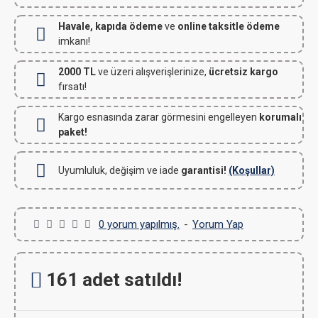
Havale, kapıda ödeme
ve
online taksitle ödeme
imkanı!
2000 TL
ve üzeri alışverişlerinize,
ücretsiz kargo
fırsatı!
Kargo esnasında zarar görmesini engelleyen
korumalı
paket!
Uyumluluk, değişim ve iade
garantisi!
(Koşullar)
0 yorum yapılmış.
-
Yorum Yap
161 adet satıldı!