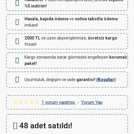
%5 indirim!
Havale, kapıda ödeme
ve
online taksitle ödeme
imkanı!
2000 TL
ve üzeri alışverişlerinize,
ücretsiz kargo
fırsatı!
Kargo esnasında zarar görmesini engelleyen
korumalı
paket!
Uyumluluk, değişim ve iade
garantisi!
(Koşullar)
1 yorum yapılmış.
-
Yorum Yap
48 adet satıldı!