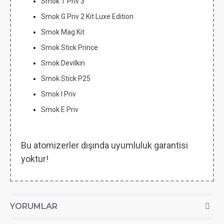
Smok T Priv 3
Smok G Priv 2 Kit Luxe Edition
Smok Mag Kit
Smok Stick Prince
Smok Devilkin
Smok Stick P25
Smok I Priv
Smok E Priv
Bu atomizerler dışında uyumluluk garantisi
yoktur!
YORUMLAR