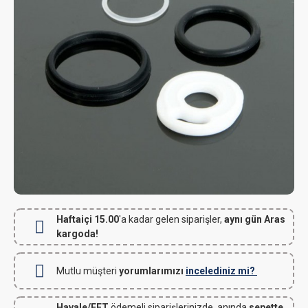
Haftaiçi 15.00
'a kadar gelen siparişler,
aynı gün Aras
kargoda!
Mutlu müşteri
yorumlarımızı
incelediniz mi?
Havale/EFT
ödemeli siparişlerinizde, anında
sepette