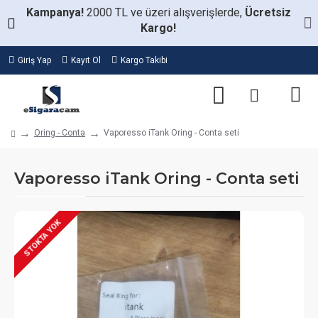
Kampanya!
2000 TL ve üzeri alışverişlerde,
Ücretsiz
Kargo!
Giriş Yap
Kayıt Ol
Kargo Takibi
Oring - Conta
Vaporesso iTank Oring - Conta seti
Vaporesso iTank Oring - Conta seti
STOKTA YOK
STOKTA VAR