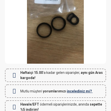
Haftaiçi 15.00
'a kadar gelen siparişler,
aynı gün Aras
kargoda!
Mutlu müşteri
yorumlarımızı
incelediniz mi?
Havale/EFT
ödemeli siparişlerinizde, anında
sepette
%5 indirim!