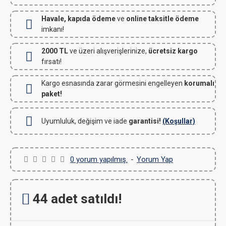
Havale, kapıda ödeme
ve
online taksitle ödeme
imkanı!
2000 TL
ve üzeri alışverişlerinize,
ücretsiz kargo
fırsatı!
Kargo esnasında zarar görmesini engelleyen
korumalı
paket!
Uyumluluk, değişim ve iade
garantisi!
(Koşullar)
0 yorum yapılmış.
-
Yorum Yap
44 adet satıldı!