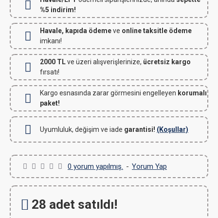
%5 indirim!
Havale, kapıda ödeme
ve
online taksitle ödeme
imkanı!
2000 TL
ve üzeri alışverişlerinize,
ücretsiz kargo
fırsatı!
Kargo esnasında zarar görmesini engelleyen
korumalı
paket!
Uyumluluk, değişim ve iade
garantisi!
(Koşullar)
0 yorum yapılmış.
-
Yorum Yap
28 adet satıldı!