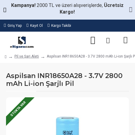
Kampanya!
2000 TL ve üzeri alışverişlerde,
Ücretsiz
Kargo!
Giriş Yap
Kayıt Ol
Kargo Takibi
Pil ve Şarj Aleti
Aspilsan INR18650A28 - 3.7V 2800 mAh Li-ion Şarjlı P
Aspilsan INR18650A28 - 3.7V 2800
mAh Li-ion Şarjlı Pil
STOKTA VAR