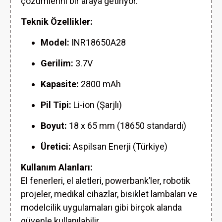
çözümlerini bir araya getiriyor.
Teknik Özellikler:
Model:
INR18650A28
Gerilim:
3.7V
Kapasite:
2800 mAh
Pil Tipi:
Li-ion (Şarjlı)
Boyut:
18 x 65 mm (18650 standardı)
Üretici:
Aspilsan Enerji (Türkiye)
Kullanım Alanları:
El fenerleri, el aletleri, powerbank’ler, robotik
projeler, medikal cihazlar, bisiklet lambaları ve
modelcilik uygulamaları gibi birçok alanda
güvenle kullanılabilir.