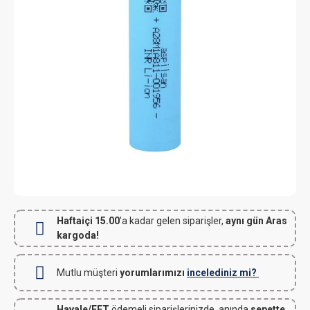
Haftaiçi 15.00
'a kadar gelen siparişler,
aynı gün Aras
kargoda!
Mutlu müşteri
yorumlarımızı
incelediniz mi?
Havale/EFT
ödemeli siparişlerinizde, anında
sepette