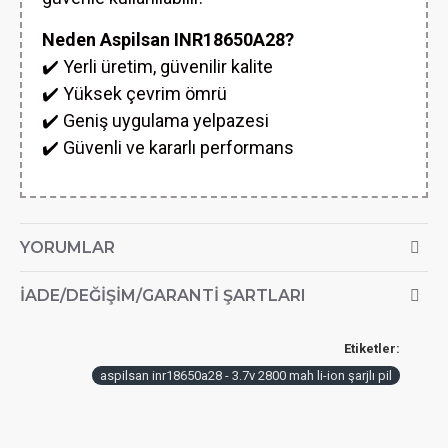
Neden Aspilsan INR18650A28?
✔️ Yerli üretim, güvenilir kalite
✔️ Yüksek çevrim ömrü
✔️ Geniş uygulama yelpazesi
✔️ Güvenli ve kararlı performans
YORUMLAR
İADE/DEĞIŞIM/GARANTI ŞARTLARI
Etiketler:
aspilsan inr18650a28 - 3.7v 2800 mah li-ion şarjlı pil