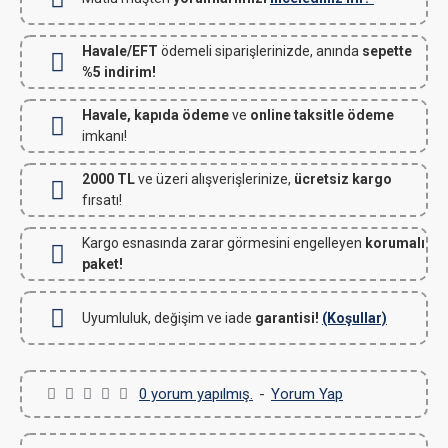
Havale/EFT
ödemeli siparişlerinizde, anında
sepette
%5 indirim!
Havale, kapıda ödeme
ve
online taksitle ödeme
imkanı!
2000 TL
ve üzeri alışverişlerinize,
ücretsiz kargo
fırsatı!
Kargo esnasında zarar görmesini engelleyen
korumalı
paket!
Uyumluluk, değişim ve iade
garantisi!
(Koşullar)
0 yorum yapılmış.
-
Yorum Yap