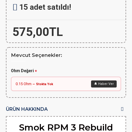
15 adet satıldı!
575,00TL
Mevcut Seçenekler:
Ohm Değeri
0.15 Ohm
🔔 Haber Ver
— Stokta Yok
ÜRÜN HAKKINDA
Smok RPM 3 Rebuild