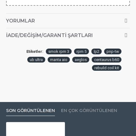
YORUMLAR
İADE/DEĞIŞIM/GARANTI ŞARTLARI
Etiketler:
smok rpm 3
rpm 5
lp2
pnp-tw
ub ultra
manta aio
aeglos
centaurus b60
rebuild coil kit
SON GÖRÜNTÜLENEN
EN ÇOK GÖRÜNTÜLENEN