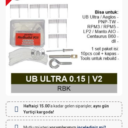
Haftaiçi 15.00
'a kadar gelen siparişler,
aynı gün
Yurtiçi kargoda!
Mutlu müşteri
yorumlarımızı
incelediniz mi?