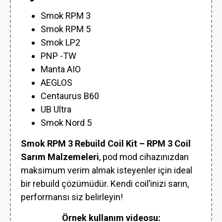
Smok RPM 3
Smok RPM 5
Smok LP2
PNP -TW
Manta AIO
AEGLOS
Centaurus B60
UB Ultra
Smok Nord 5
Smok RPM 3 Rebuild Coil Kit – RPM 3 Coil
Sarım Malzemeleri
, pod mod cihazınızdan
maksimum verim almak isteyenler için ideal
bir rebuild çözümüdür. Kendi coil’inizi sarın,
performansı siz belirleyin!
Örnek kullanım videosu: