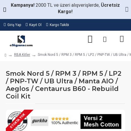
Kampanya!
2000 TL ve üzeri alışverişlerde,
Ücretsiz
Kargo!
Giriş Yap
Kayıt Ol
Kargo Takibi
RBA Kitler
Smok Nord 5 / RPM 3 / RPM 5 / LP2 / PNP-TW / UB Ultra / M
Smok Nord 5 / RPM 3 / RPM 5 / LP2
/ PNP-TW / UB Ultra / Manta AIO /
Aeglos / Centaurus B60 - Rebuild
Coil Kit
STOKTA YOK
STOKTA VAR