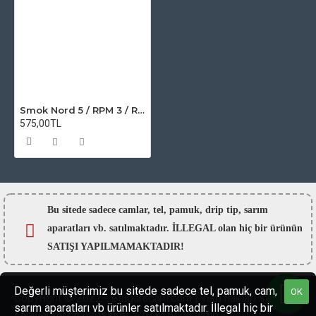
Smok Nord 5 / RPM 3 / RPM 5 / LP2 / PNP-TW / UB Ultra / Manta AIO / Aeglos / Centaurus B60 - Rebuild Coil Kit
575,00TL
Bu sitede sadece camlar,
tel, pamuk, drip tip, sarım
aparatları vb. satılmaktadır. İLLEGAL olan hiç bir ürünün
SATIŞI YAPILMAMAKTADIR!
Değerli müşterimiz bu sitede sadece tel, pamuk, cam,
OK
Copyright © 2022 - esigaracam.com | Tüm hakları saklıdır.
sarım aparatları vb ürünler satılmaktadır. İllegal hiç bir
Fiyatlarımızın hepsinde %20 KDV dahildir.