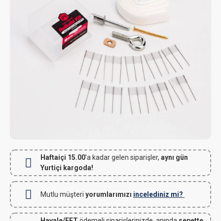
Haftaiçi 15.00
'a kadar gelen siparişler,
aynı gün
Yurtiçi kargoda!
Mutlu müşteri
yorumlarımızı
incelediniz mi?
Havale/EFT
ödemeli siparişlerinizde, anında
sepette