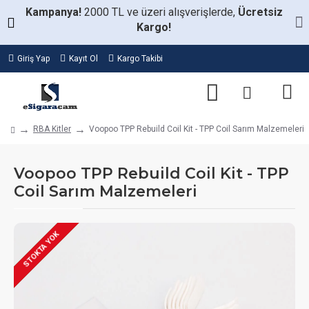
Kampanya!
2000 TL ve üzeri alışverişlerde,
Ücretsiz
Kargo!
Giriş Yap
Kayıt Ol
Kargo Takibi
RBA Kitler
Voopoo TPP Rebuild Coil Kit - TPP Coil Sarım Malzemeleri
Voopoo TPP Rebuild Coil Kit - TPP
Coil Sarım Malzemeleri
STOKTA YOK
STOKTA VAR