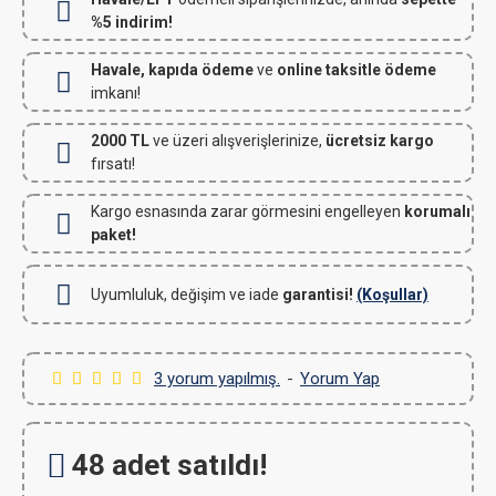
%5 indirim!
Havale, kapıda ödeme
ve
online taksitle ödeme
imkanı!
2000 TL
ve üzeri alışverişlerinize,
ücretsiz kargo
fırsatı!
Kargo esnasında zarar görmesini engelleyen
korumalı
paket!
Uyumluluk, değişim ve iade
garantisi!
(Koşullar)
3 yorum yapılmış.
-
Yorum Yap
48 adet satıldı!