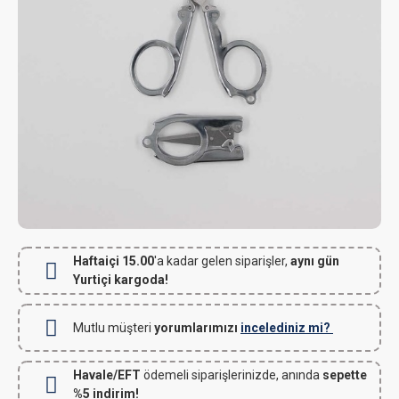
Haftaiçi 15.00
'a kadar gelen siparişler,
aynı gün
Yurtiçi kargoda!
Mutlu müşteri
yorumlarımızı
incelediniz mi?
Havale/EFT
ödemeli siparişlerinizde, anında
sepette
%5 indirim!