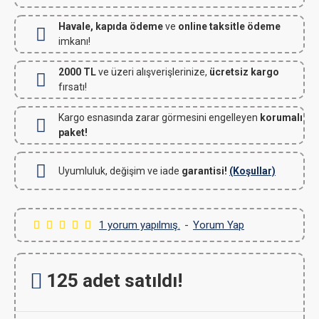
Havale, kapıda ödeme
ve
online taksitle ödeme
imkanı!
2000 TL
ve üzeri alışverişlerinize,
ücretsiz kargo
fırsatı!
Kargo esnasında zarar görmesini engelleyen
korumalı
paket!
Uyumluluk, değişim ve iade
garantisi!
(Koşullar)
1 yorum yapılmış.
-
Yorum Yap
125 adet satıldı!