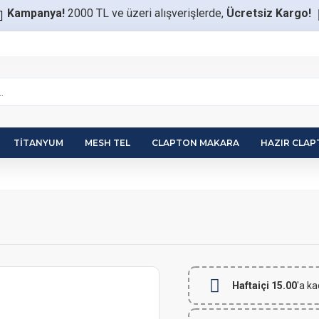
Kampanya!
2000 TL ve üzeri alışverişlerde,
Ücretsiz Kargo!
TITANYUM
MESH TEL
CLAPTON MAKARA
HAZIR CLA
Haftaiçi 15.00
'a ka