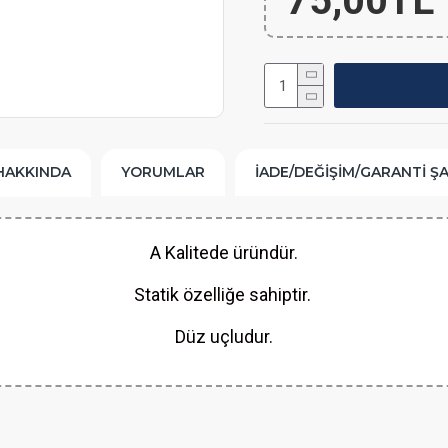
75,00TL
HAKKINDA
YORUMLAR
İADE/DEĞIŞIM/GARANTI Ş
A Kalitede üründür.
Statik özelliğe sahiptir.
Düz uçludur.