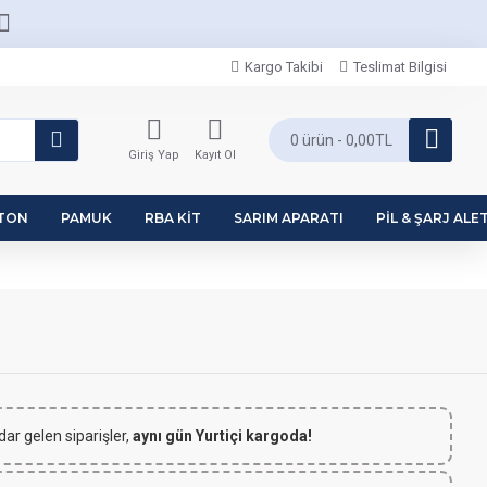
Kargo Takibi
Teslimat Bilgisi
0 ürün - 0,00TL
Giriş Yap
Kayıt Ol
PTON
PAMUK
RBA KIT
SARIM APARATI
PIL & ŞARJ ALET
dar gelen siparişler,
aynı gün Yurtiçi kargoda!