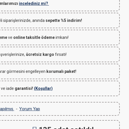
mlarımızı
incelediniz mi?
 siparişlerinizde, anında
sepette %5 indirim!
deme
ve
online taksitle ödeme
imkanı!
ışverişlerinize,
ücretsiz kargo
fırsatı!
rar görmesini engelleyen
korumalı paket!
 ve iade
garantisi!
(Koşullar)
apılmış.
-
Yorum Yap