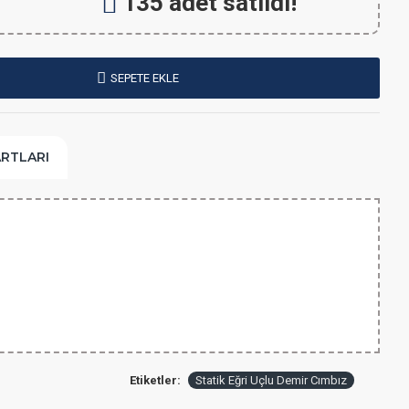
135 adet satıldı!
SEPETE EKLE
ARTLARI
Etiketler:
Statik Eğri Uçlu Demir Cımbız