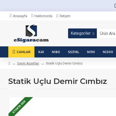
Anasayfa
Hakkımızda
İletişim
Kategoriler
CAMLAR
KA1
NI80
SS316L
NI90
NI200
Sarım Apartları
Statik Uçlu Demir Cımbız
Statik Uçlu Demir Cımbız
STOKTA VAR