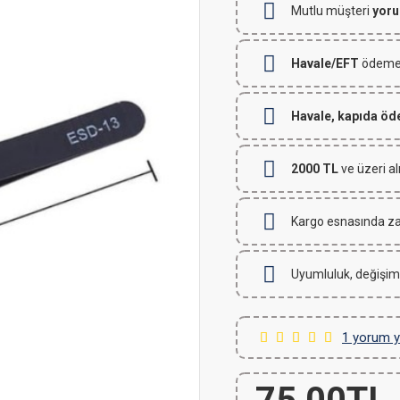
Mutlu müşteri
yoru
Havale/EFT
ödemeli
Havale, kapıda ö
2000 TL
ve üzeri al
Kargo esnasında za
Uyumluluk, değişim
1 yorum y