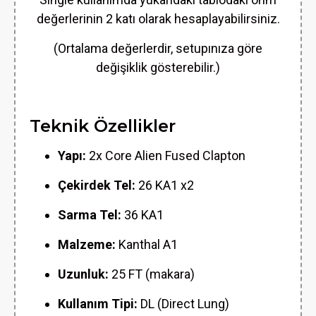
değerlerinin 2 katı olarak hesaplayabilirsiniz.
(Ortalama değerlerdir, setupınıza göre
değişiklik gösterebilir.)
Teknik Özellikler
Yapı:
2x Core Alien Fused Clapton
Çekirdek Tel:
26 KA1 x2
Sarma Tel:
36 KA1
Malzeme:
Kanthal A1
Uzunluk:
25 FT (makara)
Kullanım Tipi:
DL (Direct Lung)