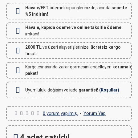
Havale/EFT
ödemeli siparişlerinizde, anında
sepette
%5 indirim!
Havale, kapıda ödeme
ve
online taksitle ödeme
imkanı!
2000 TL
ve üzeri alışverişlerinize,
ücretsiz kargo
fırsatı!
Kargo esnasında zarar görmesini engelleyen
korumalı
paket!
Uyumluluk, değişim ve iade
garantisi!
(Koşullar)
0 yorum yapılmış.
-
Yorum Yap
4 adet satıldı!