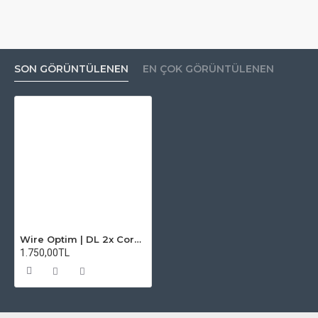
SON GÖRÜNTÜLENEN
EN ÇOK GÖRÜNTÜLENEN
Wire Optim | DL 2x Core Alien Fused Clapton Makara - 26 ka1 x2 / 36 ka1 - 25 FT
1.750,00TL