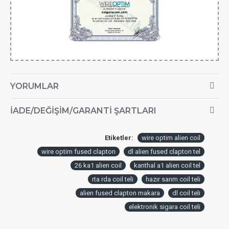
YORUMLAR
İADE/DEĞIŞIM/GARANTI ŞARTLARI
Etiketler:
wire optim alien coil
wire optim fused clapton
dl alien fused clapton tel
26 ka1 alien coil
kanthal a1 alien coil tel
rta rda coil teli
hazır sarım coil teli
alien fused clapton makara
dl coil teli
elektronik sigara coil teli