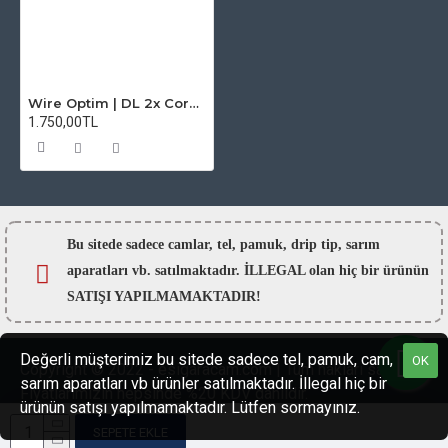
Wire Optim | DL 2x Core Alien Fused Clapton Makara - 26 ni80 x2 / 36ni80 - 25 FT
1.750,00TL
Bu sitede sadece camlar,
tel, pamuk, drip tip, sarım
aparatları vb. satılmaktadır. İLLEGAL olan hiç bir ürünün
SATIŞI YAPILMAMAKTADIR!
Değerli müşterimiz bu sitede sadece tel, pamuk, cam,
OK
Copyright © 2022 - esigaracam.com | Tüm hakları saklıdır.
sarım aparatları vb ürünler satılmaktadır. İllegal hiç bir
Fiyatlarımızın hepsinde %20 KDV dahildir.
ürünün satışı yapılmamaktadır. Lütfen sormayınız.
SEPETE EKLE