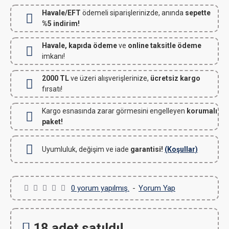
Havale/EFT
ödemeli siparişlerinizde, anında
sepette
%5 indirim!
Havale, kapıda ödeme
ve
online taksitle ödeme
imkanı!
2000 TL
ve üzeri alışverişlerinize,
ücretsiz kargo
fırsatı!
Kargo esnasında zarar görmesini engelleyen
korumalı
paket!
Uyumluluk, değişim ve iade
garantisi!
(Koşullar)
0 yorum yapılmış.
-
Yorum Yap
18 adet satıldı!