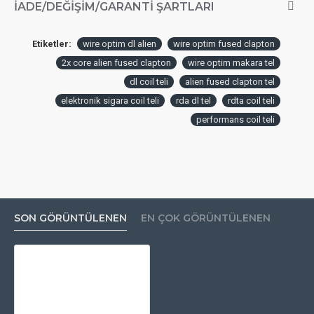
İADE/DEĞIŞIM/GARANTI ŞARTLARI
Etiketler:
wire optim dl alien
wire optim fused clapton
2x core alien fused clapton
wire optim makara tel
dl coil teli
alien fused clapton tel
elektronik sigara coil teli
rda dl tel
rdta coil teli
performans coil teli
SON GÖRÜNTÜLENEN
EN ÇOK GÖRÜNTÜLENEN