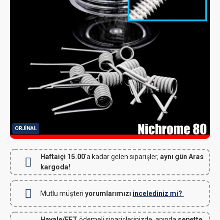
ORJINAL
Haftaiçi 15.00
'a kadar gelen siparişler,
aynı gün Aras
kargoda!
Mutlu müşteri
yorumlarımızı
incelediniz mi?
Havale/EFT
ödemeli siparişlerinizde, anında
sepette