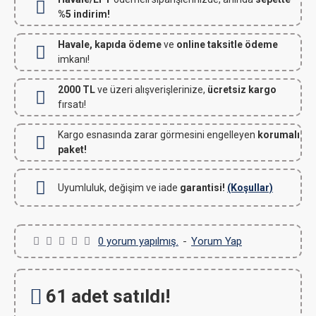
%5 indirim!
Havale, kapıda ödeme
ve
online taksitle ödeme
imkanı!
2000 TL
ve üzeri alışverişlerinize,
ücretsiz kargo
fırsatı!
Kargo esnasında zarar görmesini engelleyen
korumalı
paket!
Uyumluluk, değişim ve iade
garantisi!
(Koşullar)
0 yorum yapılmış.
-
Yorum Yap
61 adet satıldı!