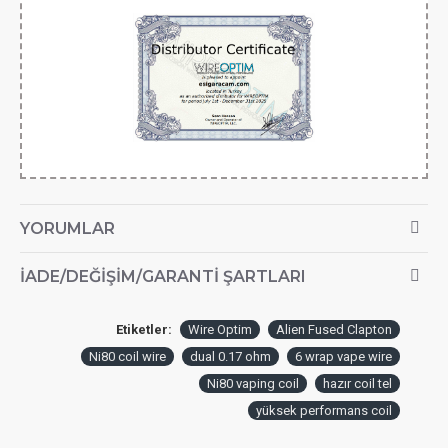
YORUMLAR
İADE/DEĞIŞIM/GARANTI ŞARTLARI
Etiketler:
Wire Optim
Alien Fused Clapton
Ni80 coil wire
dual 0.17 ohm
6 wrap vape wire
Ni80 vaping coil
hazır coil tel
yüksek performans coil