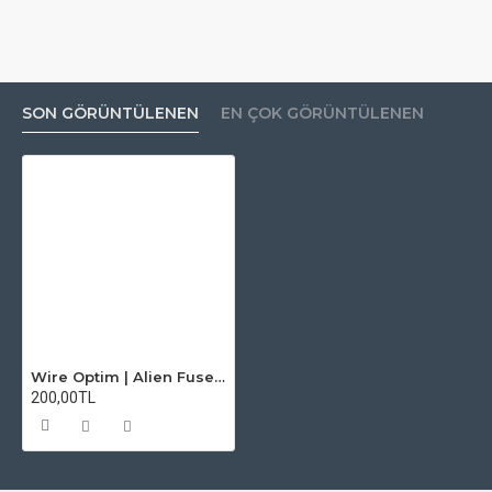
SON GÖRÜNTÜLENEN
EN ÇOK GÖRÜNTÜLENEN
Wire Optim | Alien Fused Clapton - Ni80 | Dual: 0.17 Ohm / 6 Wrap
200,00TL