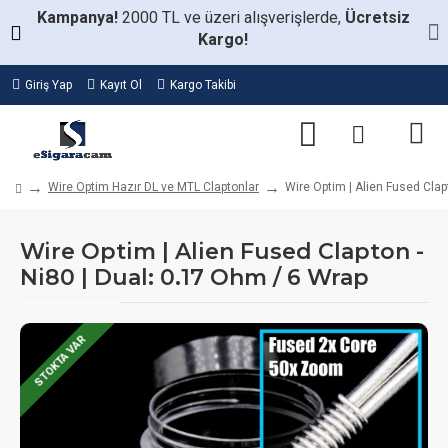
Kampanya!
2000 TL ve üzeri alışverişlerde,
Ücretsiz
Kargo!
Giriş Yap
Kayıt Ol
Kargo Takibi
Wire Optim Hazır DL ve MTL Claptonlar
Wire Optim | Alien Fused Clap
Wire Optim | Alien Fused Clapton -
Ni80 | Dual: 0.17 Ohm / 6 Wrap
STOKTA VAR