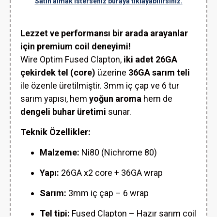
Satın almak isterseniz buraya tıklayabilirsiniz.
Lezzet ve performansı bir arada arayanlar
için premium coil deneyimi!
Wire Optim Fused Clapton,
iki adet 26GA
çekirdek tel (core)
üzerine
36GA sarım teli
ile özenle üretilmiştir. 3mm iç çap ve 6 tur
sarım yapısı, hem
yoğun aroma
hem de
dengeli buhar üretimi
sunar.
Teknik Özellikler:
Malzeme:
Ni80 (Nichrome 80)
Yapı:
26GA x2 core + 36GA wrap
Sarım:
3mm iç çap – 6 wrap
Tel tipi:
Fused Clapton – Hazır sarım coil