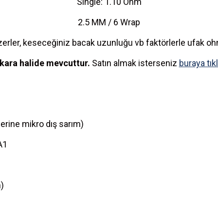
Single: 1.10 Ohm
2.5 MM / 6 Wrap
izerler, keseceğiniz bacak uzunluğu vb faktörlerle ufak ohm 
kara halide mevcuttur.
Satın almak isterseniz
buraya tıkl
erine mikro dış sarım)
A1
1
)