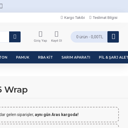
Kargo Takibi
Teslimat Bilgisi
0 ürün - 0,00TL
Giriş Yap
Kayıt Ol
PTON
PAMUK
RBA KIT
SARIM APARATI
PIL & ŞARJ ALET
 6 Wrap
dar gelen siparişler,
aynı gün Aras kargoda!