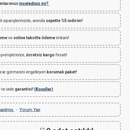
mlarımızı
incelediniz mi?
 siparişlerinizde, anında
sepette %5 indirim!
deme
ve
online taksitle ödeme
imkanı!
ışverişlerinize,
ücretsiz kargo
fırsatı!
rar görmesini engelleyen
korumalı paket!
 ve iade
garantisi!
(Koşullar)
apılmış.
-
Yorum Yap