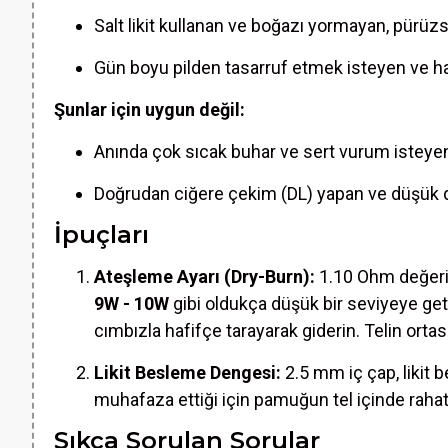
Salt likit kullanan ve boğazı yormayan, pürüz
Gün boyu pilden tasarruf etmek isteyen ve hafi
Şunlar için uygun değil:
Anında çok sıcak buhar ve sert vurum isteyen
Doğrudan ciğere çekim (DL) yapan ve düşük dire
İpuçları
Ateşleme Ayarı (Dry-Burn):
1.10 Ohm değeri
9W - 10W
gibi oldukça düşük bir seviyeye get
cımbızla hafifçe tarayarak giderin. Telin orta
Likit Besleme Dengesi:
2.5 mm iç çap, likit b
muhafaza ettiği için pamuğun tel içinde raha
Sıkça Sorulan Sorular