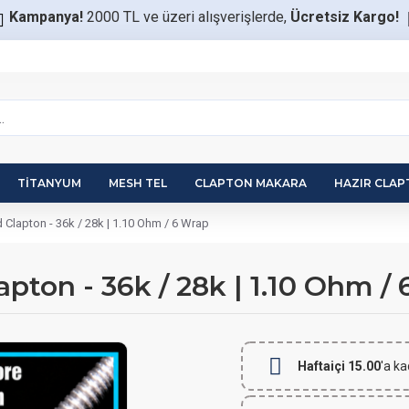
Kampanya!
2000 TL ve üzeri alışverişlerde,
Ücretsiz Kargo!
TITANYUM
MESH TEL
CLAPTON MAKARA
HAZIR CLA
 Clapton - 36k / 28k | 1.10 Ohm / 6 Wrap
pton - 36k / 28k | 1.10 Ohm /
Haftaiçi 15.00
'a ka