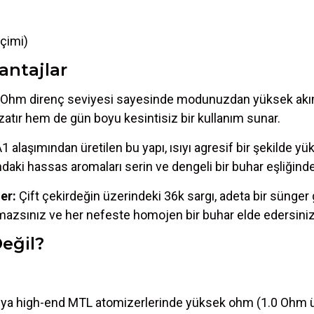
içimi)
antajlar
 Ohm direnç seviyesi sayesinde modunuzdan yüksek akı
zatır hem de gün boyu kesintisiz bir kullanım sunar.
laşımından üretilen bu yapı, ısıyı agresif bir şekilde yüks
daki hassas aromaları serin ve dengeli bir buhar eşliğinde
er:
Çift çekirdeğin üzerindeki 36k sargı, adeta bir sünger 
amazsınız ve her nefeste homojen bir buhar elde edersiniz
Değil?
 veya high-end MTL atomizerlerinde yüksek ohm (1.0 Ohm ü