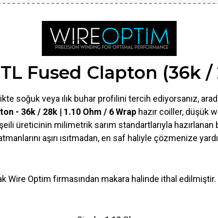
L Fused Clapton (36k / 2
likte soğuk veya ılık buhar profilini tercih ediyorsanız, ar
on - 36k / 28k | 1.10 Ohm / 6 Wrap
hazır coiller, düşük 
ili üreticinin milimetrik sarım standartlarıyla hazırlanan bu
tmanlarını aşırı ısıtmadan, en saf haliyle çözmenize yardı
arak Wire Optim firmasından makara halinde ithal edilmiştir