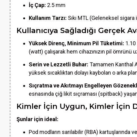
İç Çap:
2.5 mm
Kullanım Tarzı:
Sıkı MTL (Geleneksel sigara 
Kullanıcıya Sağladığı Gerçek Av
Yüksek Direnç, Minimum Pil Tüketimi:
1.10
(watt) çalışarak hem cihazınızın pil ömrünü u
Serin ve Lezzetli Buhar:
Tamamen Kanthal A1 a
yüksek sıcaklıktan dolayı kaybolan o arka plan
Sıçratma ve Akıtmayı Engelleyen Gözenekl
esnasında çiğ likit sıçraması (spitback) yaş
Kimler İçin Uygun, Kimler İçin 
Şunlar için ideal:
Pod modların sarılabilir (RBA) kartuşlarında