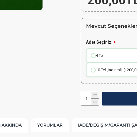
200,00T
Mevcut Seçenekler
Adet Seçiniz:
4 Tel
10 Tel [İndirimli] (+200,
HAKKINDA
YORUMLAR
İADE/DEĞIŞIM/GARANTI Ş