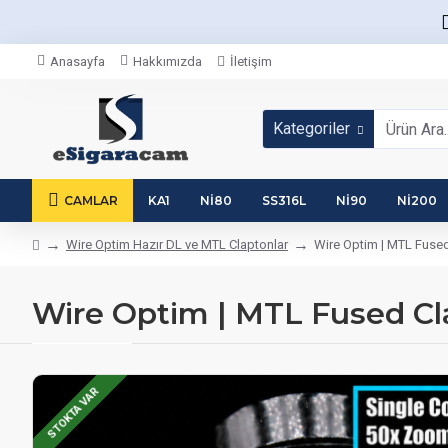
Anasayfa
Hakkımızda
İletişim
Kategoriler
CAMLAR
KA1
NI80
SS316L
NI90
NI200
Wire Optim Hazır DL ve MTL Claptonlar
Wire Optim | MTL Fused
Wire Optim | MTL Fused Cla
STOKTA VAR