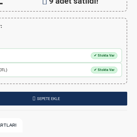
L
9 adet satıldı!
:
✔ Stokta Var
00TL)
✔ Stokta Var
SEPETE EKLE
ARTLARI