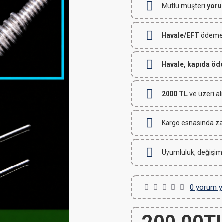
Mutlu müşteri
yoru
Havale/EFT
ödemeli
Havale, kapıda ö
2000 TL
ve üzeri al
Kargo esnasında za
Uyumluluk, değişim
0 yorum y