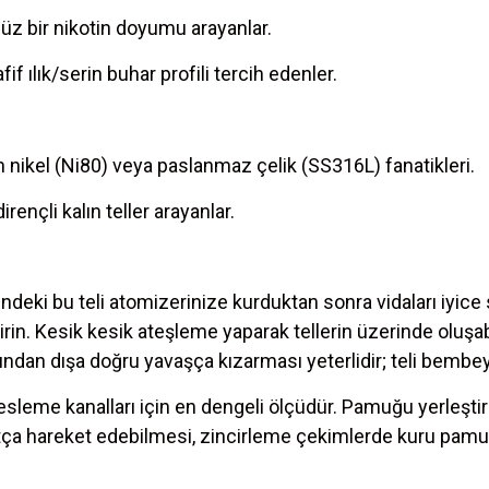
süz bir nikotin doyumu arayanlar.
f ılık/serin buhar profili tercih edenler.
 nikel (Ni80) veya paslanmaz çelik (SS316L) fanatikleri.
nçli kalın teller arayanlar.
ndeki bu teli atomizerinize kurduktan sonra vidaları i
irin. Kesik kesik ateşleme yaparak tellerin üzerinde oluşa
sından dışa doğru yavaşça kızarması yeterlidir; teli bembey
esleme kanalları için en dengeli ölçüdür. Pamuğu yerleştirir
tça hareket edebilmesi, zincirleme çekimlerde kuru pamuk