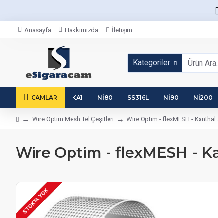
Anasayfa
Hakkımızda
İletişim
Kategoriler
CAMLAR
KA1
NI80
SS316L
NI90
NI200
Wire Optim Mesh Tel Çeşitleri
Wire Optim - flexMESH - Kanthal 
Wire Optim - flexMESH - Ka
STOKTA YOK
STOKTA VAR