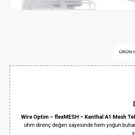
ÜRÜN 
Wire Optim – flexMESH – Kanthal A1 Mesh Te
ohm direnç değeri sayesinde hem yoğun buhar h
y