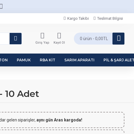
Kargo Takibi
Teslimat Bilgisi
0 ürün - 0,00TL
Giriş Yap
Kayıt Ol
PTON
PAMUK
RBA KIT
SARIM APARATI
PIL & ŞARJ ALET
- 10 Adet
dar gelen siparişler,
aynı gün Aras kargoda!