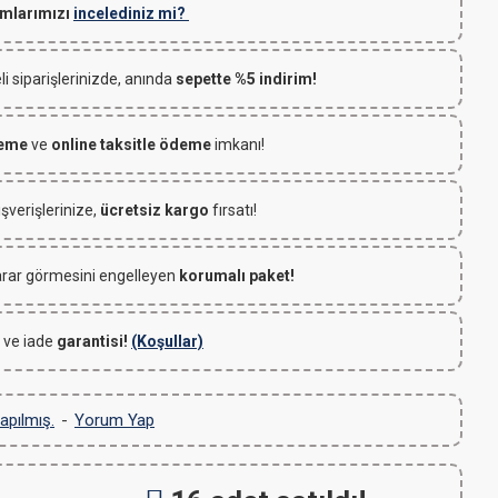
mlarımızı
incelediniz mi?
 siparişlerinizde, anında
sepette %5 indirim!
deme
ve
online taksitle ödeme
imkanı!
ışverişlerinize,
ücretsiz kargo
fırsatı!
rar görmesini engelleyen
korumalı paket!
 ve iade
garantisi!
(Koşullar)
apılmış.
-
Yorum Yap