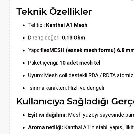
Teknik Özellikler
Tel tipi:
Kanthal A1 Mesh
Direnç değeri:
0.13 Ohm
Yapı:
flexMESH (esnek mesh formu) 6.8 m
Paket içeriği:
10 adet mesh tel
Uyum: Mesh coil destekli RDA / RDTA atomiz
Isınma karakteri: Hızlı ve dengeli
Kullanıcıya Sağladığı Gerç
Eşit ısı dağılımı:
Mesh yüzeyi sayesinde pamuk
Aroma netliği:
Kanthal A1’in stabil yapısı, liki