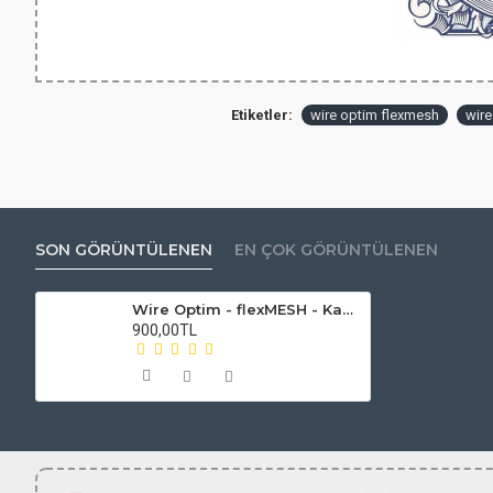
Etiketler:
wire optim flexmesh
wire
SON GÖRÜNTÜLENEN
EN ÇOK GÖRÜNTÜLENEN
Wire Optim - flexMESH - Kanthal A1 Mesh Tel | 0.13 Ohm - 10 Adet
900,00TL