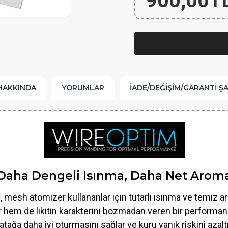
900,00T
HAKKINDA
YORUMLAR
İADE/DEĞIŞIM/GARANTI Ş
Daha Dengeli Isınma, Daha Net Arom
l
, mesh atomizer kullananlar için tutarlı ısınma ve temiz ar
em de likitin karakterini bozmadan veren bir performans
atağa daha iyi oturmasını sağlar ve kuru yanık riskini azaltı