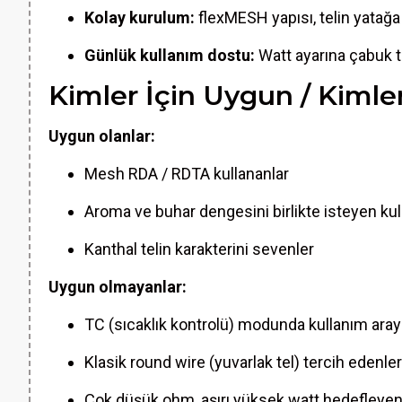
Kolay kurulum:
flexMESH yapısı, telin yatağ
Günlük kullanım dostu:
Watt ayarına çabuk t
Kimler İçin Uygun / Kimle
Uygun olanlar:
Mesh RDA / RDTA kullananlar
Aroma ve buhar dengesini birlikte isteyen kull
Kanthal telin karakterini sevenler
Uygun olmayanlar:
TC (sıcaklık kontrolü) modunda kullanım aray
Klasik round wire (yuvarlak tel) tercih edenler
Çok düşük ohm, aşırı yüksek watt hedefleyen 