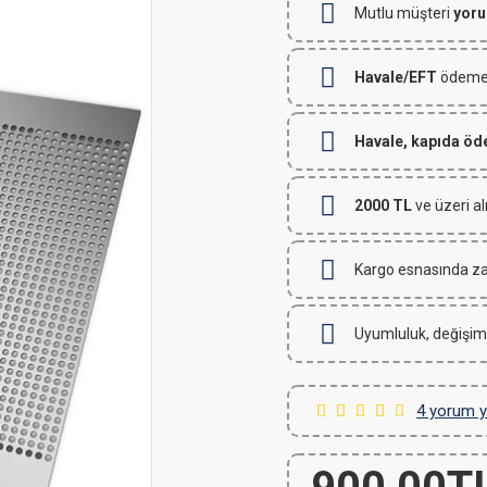
Mutlu müşteri
yoru
Havale/EFT
ödemeli
Havale, kapıda ö
2000 TL
ve üzeri al
Kargo esnasında za
Uyumluluk, değişim
4 yorum y