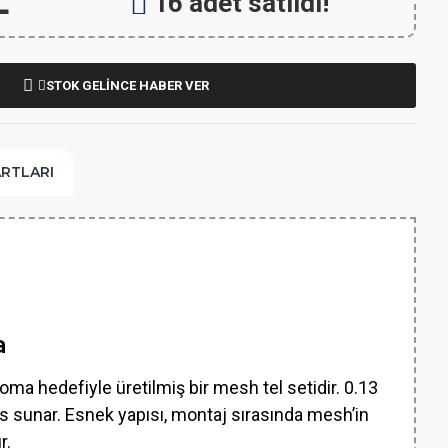
L
16 adet satıldı!
STOK GELİNCE HABER VER
ARTLARI
a
oma hedefiyle üretilmiş bir mesh tel setidir. 0.13
 sunar. Esnek yapısı, montaj sırasında mesh’in
r.