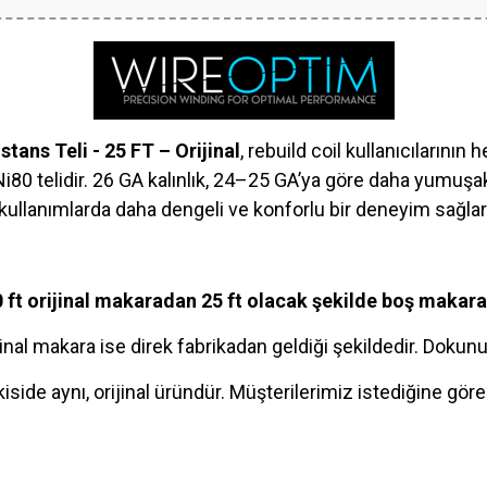
ans Teli - 25 FT – Orijinal
, rebuild coil kullanıcılarını
 Ni80 telidir. 26 GA kalınlık, 24–25 GA’ya göre daha yumuşa
kullanımlarda daha dengeli ve konforlu bir deneyim sağlar
t orijinal makaradan 25 ft olacak şekilde boş makaraya 
jinal makara ise direk fabrikadan geldiği şekildedir. Dokun
iside aynı, orijinal üründür. Müşterilerimiz istediğine göre 