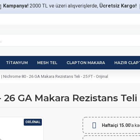
Kampanya!
2000 TL ve üzeri alışverişlerde,
Ücretsiz Kargo!
TITANYUM
MESH TEL
CLAPTON MAKARA
HAZIR CLA
| Nichrome 80 - 26 GA Makara Rezistans Teli - 25 FT - Orijinal
26 GA Makara Rezistans Teli - 
ORIJINAL
Haftaiçi 15.00
'a ka