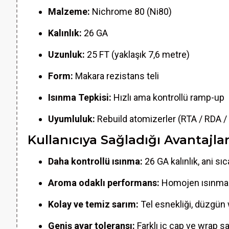
Malzeme:
Nichrome 80 (Ni80)
Kalınlık:
26 GA
Uzunluk:
25 FT (yaklaşık 7,6 metre)
Form:
Makara rezistans teli
Isınma Tepkisi:
Hızlı ama kontrollü ramp-up
Uyumluluk:
Rebuild atomizerler (RTA / RDA /
Kullanıcıya Sağladığı Avantajla
Daha kontrollü ısınma:
26 GA kalınlık, ani sı
Aroma odaklı performans:
Homojen ısınma sa
Kolay ve temiz sarım:
Tel esnekliği, düzgün 
Geniş ayar toleransı:
Farklı iç çap ve wrap say