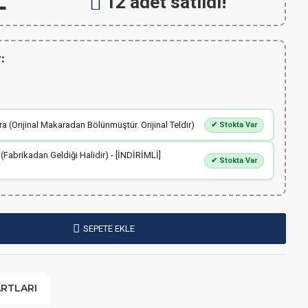
L
12 adet satıldı!
:
 (Orijinal Makaradan Bölünmüştür. Orijinal Teldir)
✔ Stokta Var
 (Fabrikadan Geldiği Halidir) - [İNDİRİMLİ]
✔ Stokta Var
SEPETE EKLE
ARTLARI