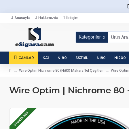
Anasayfa
Hakkımızda
İletişim
Kategoriler
CAMLAR
KA1
NI80
SS316L
NI90
NI200
Wire Optim Nichrome 80 (Ni80) Makara Tel Çeşitleri
Wire Optim 
Wire Optim | Nichrome 80 - 
STOKTA VAR