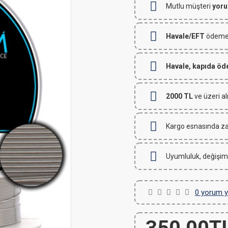
Mutlu müşteri
yoru
Havale/EFT
ödemeli
Havale, kapıda ö
2000 TL
ve üzeri al
Kargo esnasında za
Uyumluluk, değişim
0 yorum y