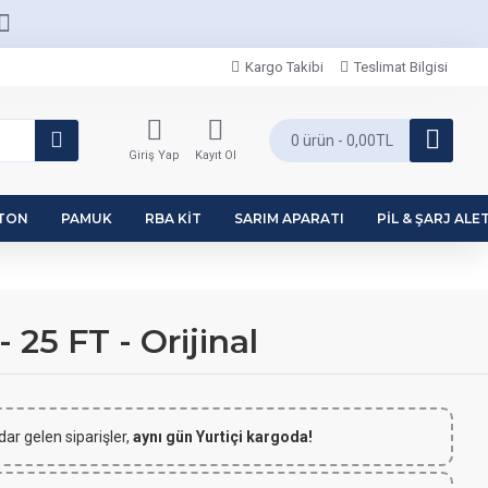
Kargo Takibi
Teslimat Bilgisi
0 ürün - 0,00TL
Giriş Yap
Kayıt Ol
PTON
PAMUK
RBA KIT
SARIM APARATI
PIL & ŞARJ ALET
25 FT - Orijinal
dar gelen siparişler,
aynı gün Yurtiçi kargoda!