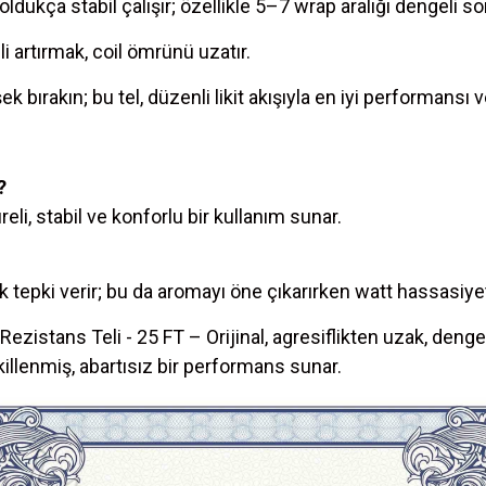
oldukça stabil çalışır; özellikle 5–7 wrap aralığı dengeli so
i artırmak, coil ömrünü uzatır.
bırakın; bu tel, düzenli likit akışıyla en iyi performansı ve
?
li, stabil ve konforlu bir kullanım sunar.
tepki verir; bu da aromayı öne çıkarırken watt hassasiyeti
istans Teli - 25 FT – Orijinal, agresiflikten uzak, denge
şekillenmiş, abartısız bir performans sunar.