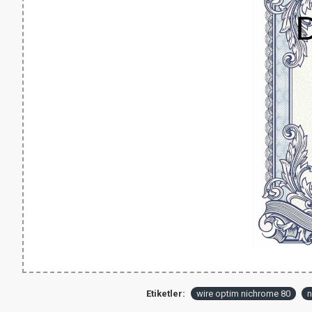
Etiketler:
wire optim nichrome 80
n