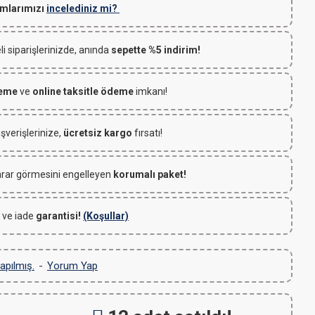
mlarımızı
incelediniz mi?
 siparişlerinizde, anında
sepette %5 indirim!
deme
ve
online taksitle ödeme
imkanı!
ışverişlerinize,
ücretsiz kargo
fırsatı!
rar görmesini engelleyen
korumalı paket!
 ve iade
garantisi!
(Koşullar)
apılmış.
-
Yorum Yap