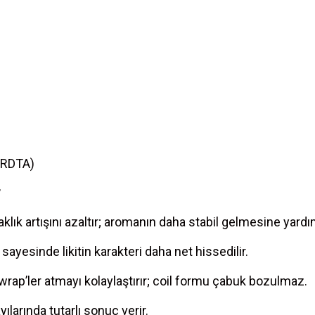
 RDTA)
r
caklık artışını azaltır; aromanın daha stabil gelmesine yardı
yesinde likitin karakteri daha net hissedilir.
wrap’ler atmayı kolaylaştırır; coil formu çabuk bozulmaz.
ılarında tutarlı sonuç verir.