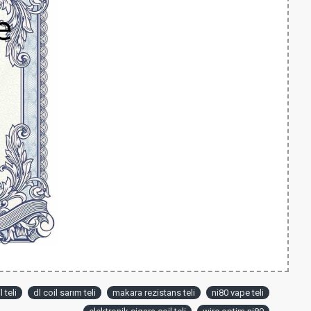
 teli
dl coil sarım teli
makara rezistans teli
ni80 vape teli