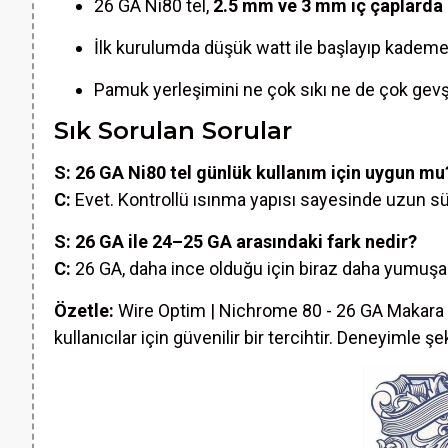
26 GA Ni80 tel,
2.5 mm ve 3 mm iç çaplarda
İlk kurulumda düşük watt ile başlayıp kademel
Pamuk yerleşimini ne çok sıkı ne de çok gevşek 
Sık Sorulan Sorular
S: 26 GA Ni80 tel günlük kullanım için uygun mu
C:
Evet. Kontrollü ısınma yapısı sayesinde uzun süre
S: 26 GA ile 24–25 GA arasındaki fark nedir?
C:
26 GA, daha ince olduğu için biraz daha yumuşak 
Özetle:
Wire Optim | Nichrome 80 - 26 GA Makara Rez
kullanıcılar için güvenilir bir tercihtir. Deneyimle 