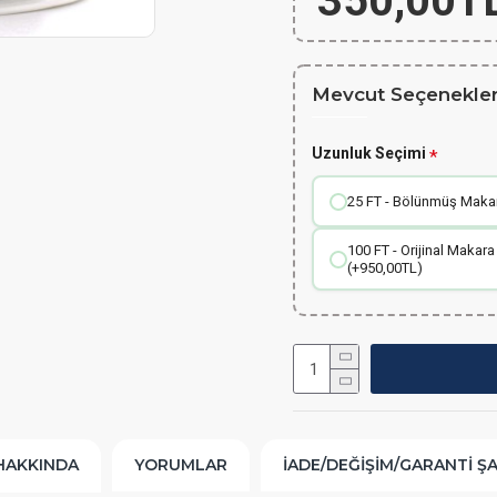
350,00T
Mevcut Seçenekler
Uzunluk Seçimi
25 FT - Bölünmüş Makara
100 FT - Orijinal Makara
(+950,00TL)
HAKKINDA
YORUMLAR
İADE/DEĞIŞIM/GARANTI Ş