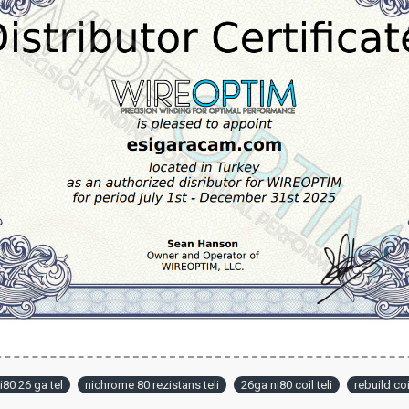
i80 26 ga tel
nichrome 80 rezistans teli
26ga ni80 coil teli
rebuild coil