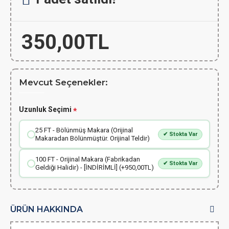
350,00TL
Mevcut Seçenekler:
Uzunluk Seçimi
25 FT - Bölünmüş Makara (Orijinal
✔ Stokta Var
Makaradan Bölünmüştür. Orijinal Teldir)
100 FT - Orijinal Makara (Fabrikadan
✔ Stokta Var
Geldiği Halidir) - [İNDİRİMLİ] (+950,00TL)
ÜRÜN HAKKINDA