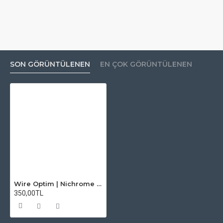
SON GÖRÜNTÜLENEN
EN ÇOK GÖRÜNTÜLENEN
Wire Optim | Nichrome 80 - 31 GA Makara Rezistans Teli - 25 FT - Orijinal
350,00TL