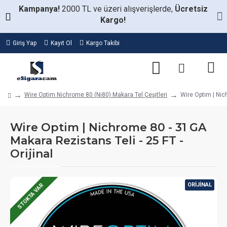
Kampanya!
2000 TL ve üzeri alışverişlerde,
Ücretsiz
Kargo!
Giriş Yap
Kayıt Ol
Kargo Takibi
Wire Optim Nichrome 80 (Ni80) Makara Tel Çeşitleri
Wire Optim | Nic
Wire Optim | Nichrome 80 - 31 GA
Makara Rezistans Teli - 25 FT -
Orijinal
ORIJINAL
STOKTA VAR