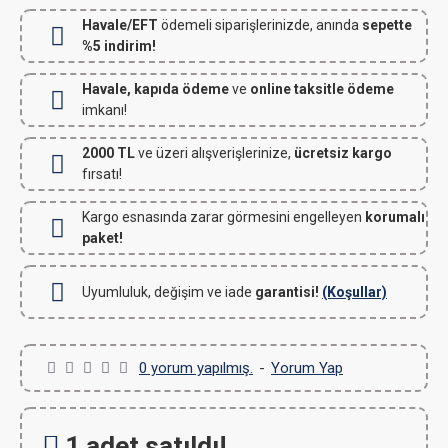
Havale/EFT
ödemeli siparişlerinizde, anında
sepette
%5 indirim!
Havale, kapıda ödeme
ve
online taksitle ödeme
imkanı!
2000 TL
ve üzeri alışverişlerinize,
ücretsiz kargo
fırsatı!
Kargo esnasında zarar görmesini engelleyen
korumalı
paket!
Uyumluluk, değişim ve iade
garantisi!
(Koşullar)
0 yorum yapılmış.
-
Yorum Yap
1 adet satıldı!