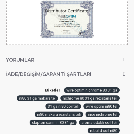
YORUMLAR
İADE/DEĞIŞIM/GARANTI ŞARTLARI
Etiketler:
wire optim nichrome 80 31 ga
ni80 31 ga makara tel
nichrome 80 31 ga rezistans teli
31 ga ni80 coil teli
wire optim ni80 tel
ni80 makara rezistans teli
ince nichrome tel
clapton sarım ni80 31 ga
aroma odaklı coil teli
rebuild coil ni80