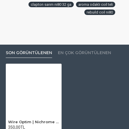
clapton sarım ni80 32 ga
aroma odaklı coil teli
rebuild coil ni80
SON GÖRÜNTÜLENEN
EN ÇOK GÖRÜNTÜLENEN
Wire Optim | Nichrome 80 - 32 GA Makara Rezistans Teli - 25 FT - Orijinal
350,00TL