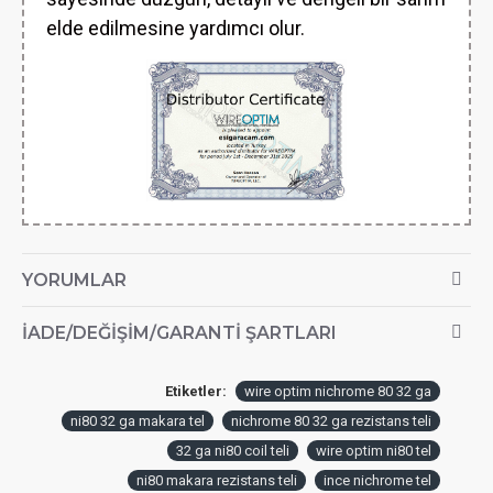
elde edilmesine yardımcı olur.
YORUMLAR
İADE/DEĞIŞIM/GARANTI ŞARTLARI
Etiketler:
wire optim nichrome 80 32 ga
ni80 32 ga makara tel
nichrome 80 32 ga rezistans teli
32 ga ni80 coil teli
wire optim ni80 tel
ni80 makara rezistans teli
ince nichrome tel