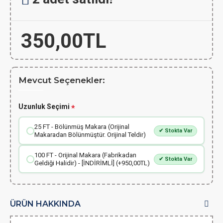
350,00TL
Mevcut Seçenekler:
Uzunluk Seçimi
25 FT - Bölünmüş Makara (Orijinal
✔ Stokta Var
Makaradan Bölünmüştür. Orijinal Teldir)
100 FT - Orijinal Makara (Fabrikadan
✔ Stokta Var
Geldiği Halidir) - [İNDİRİMLİ] (+950,00TL)
ÜRÜN HAKKINDA