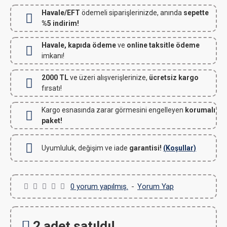
Havale/EFT
ödemeli siparişlerinizde, anında
sepette
%5 indirim!
Havale, kapıda ödeme
ve
online taksitle ödeme
imkanı!
2000 TL
ve üzeri alışverişlerinize,
ücretsiz kargo
fırsatı!
Kargo esnasında zarar görmesini engelleyen
korumalı
paket!
Uyumluluk, değişim ve iade
garantisi!
(Koşullar)
0 yorum yapılmış.
-
Yorum Yap
2 adet satıldı!