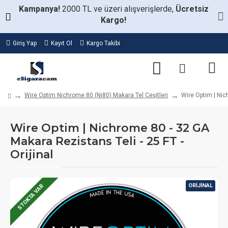
Kampanya!
2000 TL ve üzeri alışverişlerde,
Ücretsiz
Kargo!
Giriş Yap
Kayıt Ol
Kargo Takibi
Wire Optim Nichrome 80 (Ni80) Makara Tel Çeşitleri
Wire Optim | Nic
Wire Optim | Nichrome 80 - 32 GA
Makara Rezistans Teli - 25 FT -
Orijinal
ORIJINAL
STOKTA VAR