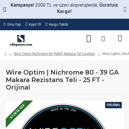
Kampanya!
2000 TL ve üzeri alışverişlerde,
Ücretsiz
Kargo!
Giriş Yap
Kayıt Ol
Kargo Takibi
Wire Optim Nichrome 80 (Ni80) Makara Tel Çeşitleri
Wire Optim | Nic
Wire Optim | Nichrome 80 - 39 GA
Makara Rezistans Teli - 25 FT -
Orijinal
ORIJINAL
STOKTA VAR