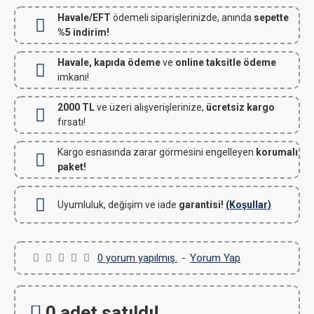
Havale/EFT
ödemeli siparişlerinizde, anında
sepette
%5 indirim!
Havale, kapıda ödeme
ve
online taksitle ödeme
imkanı!
2000 TL
ve üzeri alışverişlerinize,
ücretsiz kargo
fırsatı!
Kargo esnasında zarar görmesini engelleyen
korumalı
paket!
Uyumluluk, değişim ve iade
garantisi!
(Koşullar)
0 yorum yapılmış.
-
Yorum Yap
0 adet satıldı!