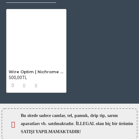
Wire Optim | Nichrome 80 - 39 GA Makara Rezistans Teli - 25 FT - Orijinal
500,00TL
Bu sitede sadece camlar,
tel, pamuk, drip tip, sarım
aparatları vb. satılmaktadır. İLLEGAL olan hiç bir ürünün
SATIŞI YAPILMAMAKTADIR!