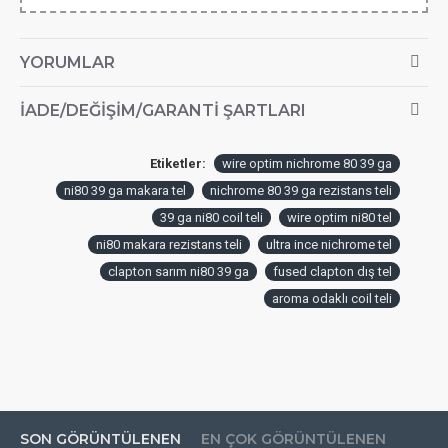
YORUMLAR
İADE/DEĞIŞIM/GARANTI ŞARTLARI
Etiketler:
wire optim nichrome 80 39 ga
ni80 39 ga makara tel
nichrome 80 39 ga rezistans teli
39 ga ni80 coil teli
wire optim ni80 tel
ni80 makara rezistans teli
ultra ince nichrome tel
clapton sarım ni80 39 ga
fused clapton dış tel
aroma odaklı coil teli
SON GÖRÜNTÜLENEN
EN ÇOK GÖRÜNTÜLENEN