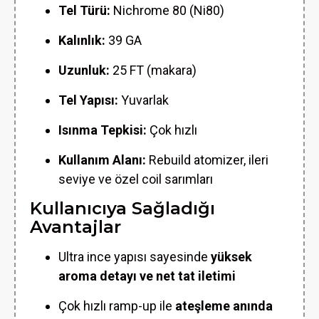
Tel Türü:
Nichrome 80 (Ni80)
Kalınlık:
39 GA
Uzunluk:
25 FT (makara)
Tel Yapısı:
Yuvarlak
Isınma Tepkisi:
Çok hızlı
Kullanım Alanı:
Rebuild atomizer, ileri
seviye ve özel coil sarımları
Kullanıcıya Sağladığı
Avantajlar
Ultra ince yapısı sayesinde
yüksek
aroma detayı ve net tat iletimi
Çok hızlı ramp-up ile
ateşleme anında