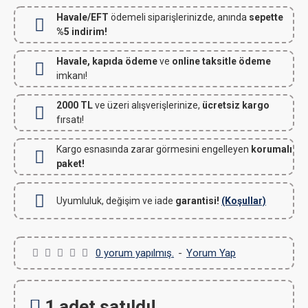
Havale/EFT
ödemeli siparişlerinizde, anında
sepette
%5 indirim!
Havale, kapıda ödeme
ve
online taksitle ödeme
imkanı!
2000 TL
ve üzeri alışverişlerinize,
ücretsiz kargo
fırsatı!
Kargo esnasında zarar görmesini engelleyen
korumalı
paket!
Uyumluluk, değişim ve iade
garantisi!
(Koşullar)
0 yorum yapılmış.
-
Yorum Yap
1 adet satıldı!