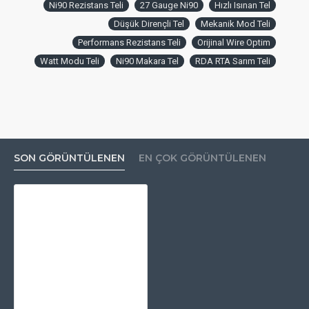
Ni90 Rezistans Teli
27 Gauge Ni90
Hızlı Isınan Tel
Düşük Dirençli Tel
Mekanik Mod Teli
Performans Rezistans Teli
Orijinal Wire Optim
Watt Modu Teli
Ni90 Makara Tel
RDA RTA Sarım Teli
SON GÖRÜNTÜLENEN
EN ÇOK GÖRÜNTÜLENEN