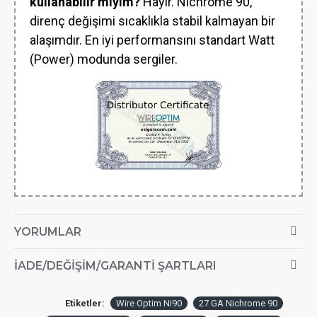
kullanabilir miyim?
Hayır. Nichrome 90,
direnç değişimi sıcaklıkla stabil kalmayan bir
alaşımdır. En iyi performansını standart Watt
(Power) modunda sergiler.
YORUMLAR
İADE/DEĞIŞIM/GARANTI ŞARTLARI
Etiketler:
Wire Optim Ni90
27 GA Nichrome 90