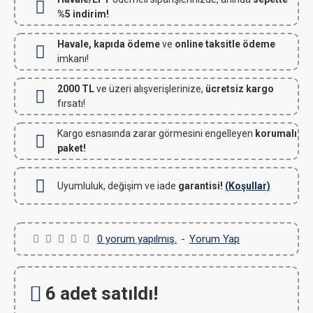
%5 indirim!
Havale, kapıda ödeme
ve
online taksitle ödeme
imkanı!
2000 TL
ve üzeri alışverişlerinize,
ücretsiz kargo
fırsatı!
Kargo esnasında zarar görmesini engelleyen
korumalı
paket!
Uyumluluk, değişim ve iade
garantisi!
(Koşullar)
0 yorum yapılmış.
-
Yorum Yap
6 adet satıldı!