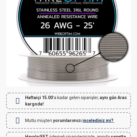
Haftaiçi 15.00
'a kadar gelen siparişler,
aynı gün Aras
kargoda!
Mutlu müşteri
yorumlarımızı
incelediniz mi?
Havale/EFT
ödemeli siparişlerinizde, anında
sepette