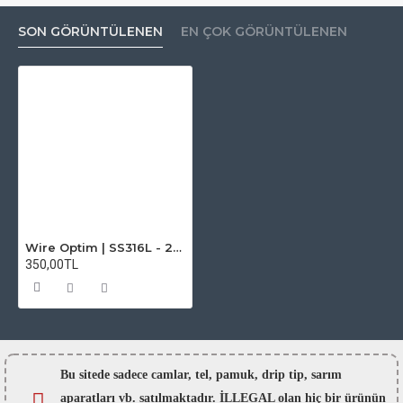
SON GÖRÜNTÜLENEN
EN ÇOK GÖRÜNTÜLENEN
Wire Optim | SS316L - 26 GA Makara Rezistans Teli - 25 FT - Orijinal
350,00TL
Bu sitede sadece camlar,
tel, pamuk, drip tip, sarım
aparatları vb. satılmaktadır. İLLEGAL olan hiç bir ürünün