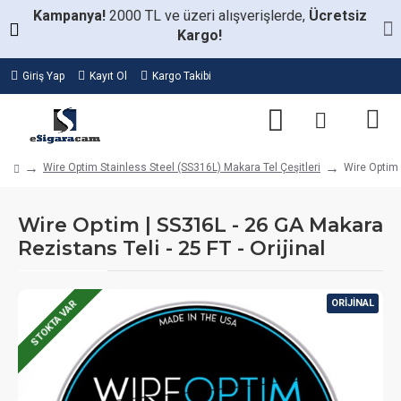
Kampanya!
2000 TL ve üzeri alışverişlerde,
Ücretsiz
Kargo!
Giriş Yap
Kayıt Ol
Kargo Takibi
Wire Optim Stainless Steel (SS316L) Makara Tel Çeşitleri
Wire Optim 
Wire Optim | SS316L - 26 GA Makara
Rezistans Teli - 25 FT - Orijinal
ORIJINAL
STOKTA VAR