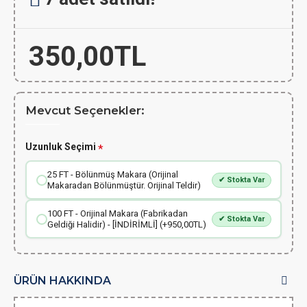
350,00TL
Mevcut Seçenekler:
Uzunluk Seçimi
25 FT - Bölünmüş Makara (Orijinal
✔ Stokta Var
Makaradan Bölünmüştür. Orijinal Teldir)
100 FT - Orijinal Makara (Fabrikadan
✔ Stokta Var
Geldiği Halidir) - [İNDİRİMLİ] (+950,00TL)
ÜRÜN HAKKINDA