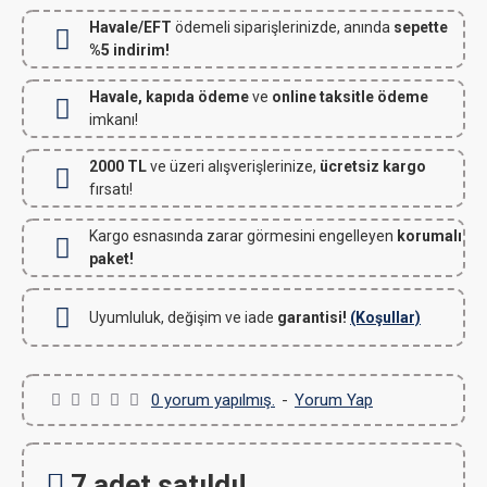
Havale/EFT
ödemeli siparişlerinizde, anında
sepette
%5 indirim!
Havale, kapıda ödeme
ve
online taksitle ödeme
imkanı!
2000 TL
ve üzeri alışverişlerinize,
ücretsiz kargo
fırsatı!
Kargo esnasında zarar görmesini engelleyen
korumalı
paket!
Uyumluluk, değişim ve iade
garantisi!
(Koşullar)
0 yorum yapılmış.
-
Yorum Yap
7 adet satıldı!