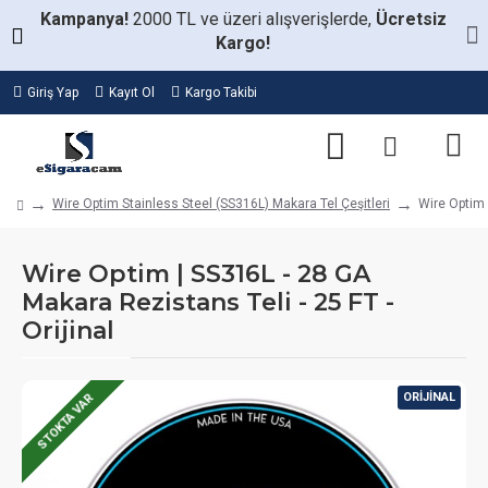
Kampanya!
2000 TL ve üzeri alışverişlerde,
Ücretsiz
Kargo!
Giriş Yap
Kayıt Ol
Kargo Takibi
Wire Optim Stainless Steel (SS316L) Makara Tel Çeşitleri
Wire Optim 
Wire Optim | SS316L - 28 GA
Makara Rezistans Teli - 25 FT -
Orijinal
ORIJINAL
STOKTA VAR