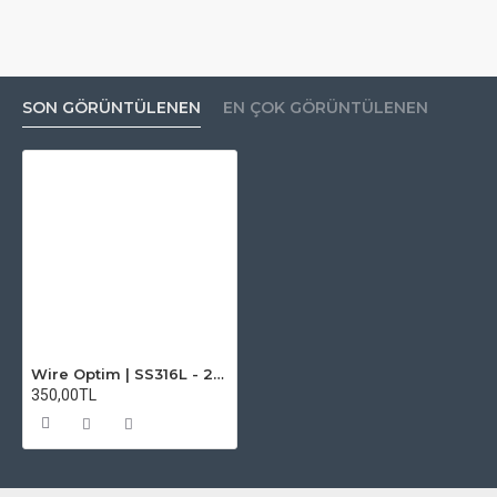
SON GÖRÜNTÜLENEN
EN ÇOK GÖRÜNTÜLENEN
Wire Optim | SS316L - 28 GA Makara Rezistans Teli - 25 FT - Orijinal
350,00TL