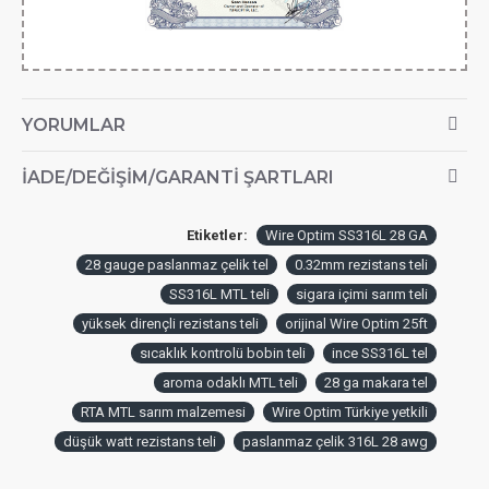
YORUMLAR
İADE/DEĞIŞIM/GARANTI ŞARTLARI
Etiketler:
Wire Optim SS316L 28 GA
28 gauge paslanmaz çelik tel
0.32mm rezistans teli
SS316L MTL teli
sigara içimi sarım teli
yüksek dirençli rezistans teli
orijinal Wire Optim 25ft
sıcaklık kontrolü bobin teli
ince SS316L tel
aroma odaklı MTL teli
28 ga makara tel
RTA MTL sarım malzemesi
Wire Optim Türkiye yetkili
düşük watt rezistans teli
paslanmaz çelik 316L 28 awg