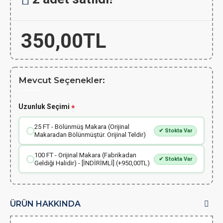
350,00TL
Mevcut Seçenekler:
Uzunluk Seçimi
25 FT - Bölünmüş Makara (Orijinal
✔ Stokta Var
Makaradan Bölünmüştür. Orijinal Teldir)
100 FT - Orijinal Makara (Fabrikadan
✔ Stokta Var
Geldiği Halidir) - [İNDİRİMLİ] (+950,00TL)
ÜRÜN HAKKINDA