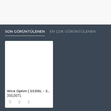
SON GÖRÜNTÜLENEN
EN ÇOK GÖRÜNTÜLENEN
Wire Optim | SS316L - 30 GA Makara Rezistans Teli - 25 FT - Orijinal
350,00TL