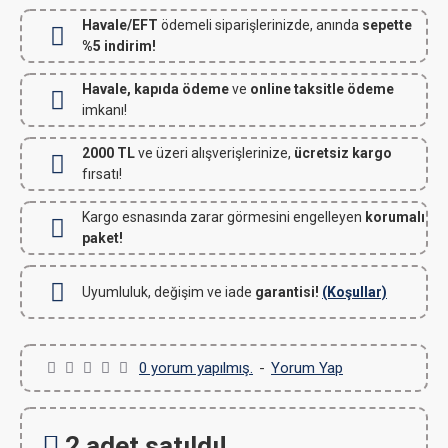
Havale/EFT
ödemeli siparişlerinizde, anında
sepette
%5 indirim!
Havale, kapıda ödeme
ve
online taksitle ödeme
imkanı!
2000 TL
ve üzeri alışverişlerinize,
ücretsiz kargo
fırsatı!
Kargo esnasında zarar görmesini engelleyen
korumalı
paket!
Uyumluluk, değişim ve iade
garantisi!
(Koşullar)
0 yorum yapılmış.
-
Yorum Yap
2 adet satıldı!