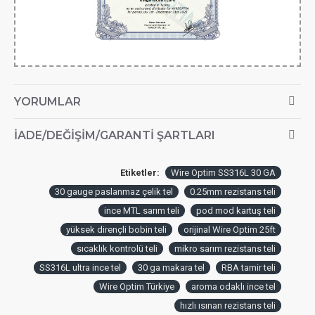
YORUMLAR
İADE/DEĞIŞIM/GARANTI ŞARTLARI
Etiketler:
Wire Optim SS316L 30 GA
30 gauge paslanmaz çelik tel
0.25mm rezistans teli
ince MTL sarım teli
pod mod kartuş teli
yüksek dirençli bobin teli
orijinal Wire Optim 25ft
sıcaklık kontrolü teli
mikro sarım rezistans teli
SS316L ultra ince tel
30 ga makara tel
RBA tamir teli
Wire Optim Türkiye
aroma odaklı ince tel
hızlı ısınan rezistans teli