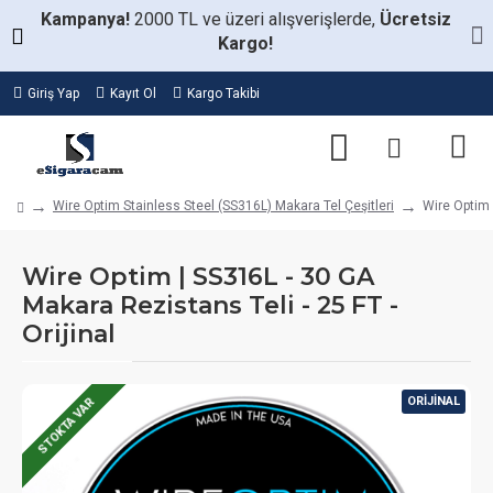
Kampanya!
2000 TL ve üzeri alışverişlerde,
Ücretsiz
Kargo!
Giriş Yap
Kayıt Ol
Kargo Takibi
Wire Optim Stainless Steel (SS316L) Makara Tel Çeşitleri
Wire Optim 
Wire Optim | SS316L - 30 GA
Makara Rezistans Teli - 25 FT -
Orijinal
ORIJINAL
STOKTA VAR