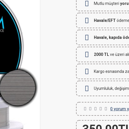
Mutlu müşteri
yoru
Havale/EFT
ödemeli
Havale, kapıda ö
2000 TL
ve üzeri al
Kargo esnasında za
Uyumluluk, değişim
0 yorum y