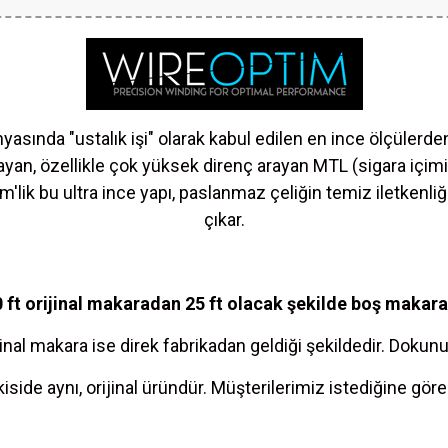
yasında "ustalık işi" olarak kabul edilen en ince ölçülerden
rlayan, özellikle çok yüksek direnç arayan MTL (sigara içimi)
m'lik bu ultra ince yapı, paslanmaz çeliğin temiz iletkenliğ
çıkar.
t orijinal makaradan 25 ft olacak şekilde boş makaraya 
jinal makara ise direk fabrikadan geldiği şekildedir. Dokun
iside aynı, orijinal üründür. Müşterilerimiz istediğine göre 