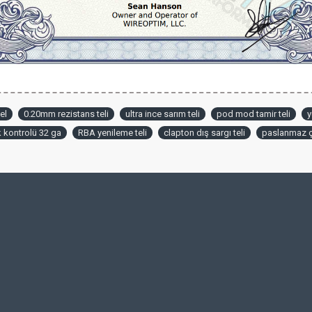
el
0.20mm rezistans teli
ultra ince sarım teli
pod mod tamir teli
y
k kontrolü 32 ga
RBA yenileme teli
clapton dış sargı teli
paslanmaz ç