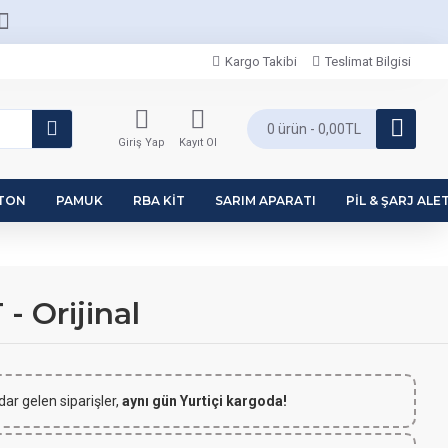
Kargo Takibi
Teslimat Bilgisi
0 ürün - 0,00TL
Giriş Yap
Kayıt Ol
PTON
PAMUK
RBA KIT
SARIM APARATI
PIL & ŞARJ ALET
- Orijinal
dar gelen siparişler,
aynı gün Yurtiçi kargoda!