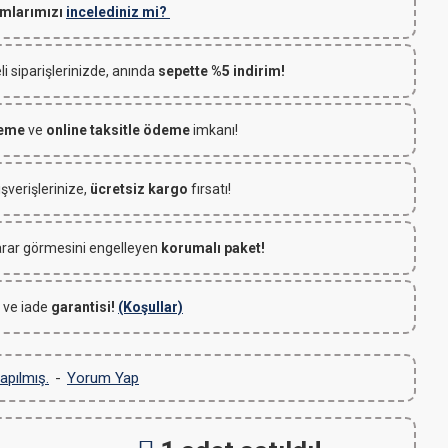
mlarımızı
incelediniz mi?
 siparişlerinizde, anında
sepette %5 indirim!
deme
ve
online taksitle ödeme
imkanı!
ışverişlerinize,
ücretsiz kargo
fırsatı!
rar görmesini engelleyen
korumalı paket!
 ve iade
garantisi!
(Koşullar)
apılmış.
-
Yorum Yap