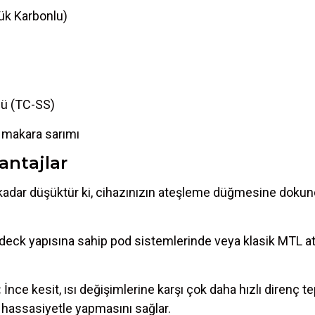
ük Karbonlu)
lü (TC-SS)
ı makara sarımı
antajlar
o kadar düşüktür ki, cihazınızın ateşleme düğmesine doku
deck yapısına sahip pod sistemlerinde veya klasik MTL ato
:
İnce kesit, ısı değişimlerine karşı çok daha hızlı direnç 
 hassasiyetle yapmasını sağlar.