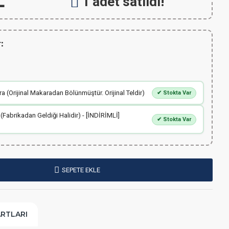
L
1 adet satıldı!
:
 (Orijinal Makaradan Bölünmüştür. Orijinal Teldir)
✔ Stokta Var
 (Fabrikadan Geldiği Halidir) - [İNDİRİMLİ]
✔ Stokta Var
SEPETE EKLE
ARTLARI