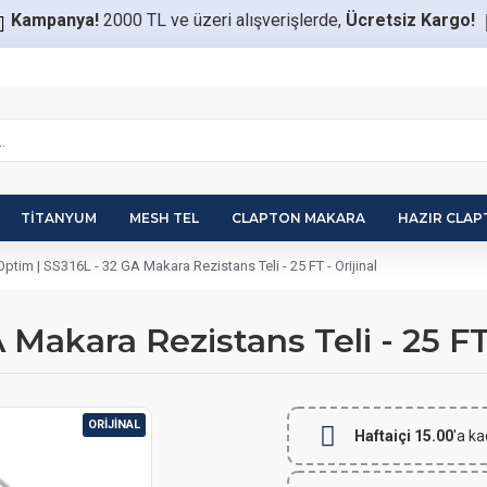
Kampanya!
2000 TL ve üzeri alışverişlerde,
Ücretsiz Kargo!
TITANYUM
MESH TEL
CLAPTON MAKARA
HAZIR CLA
Optim | SS316L - 32 GA Makara Rezistans Teli - 25 FT - Orijinal
Makara Rezistans Teli - 25 FT 
ORIJINAL
Haftaiçi 15.00
'a ka