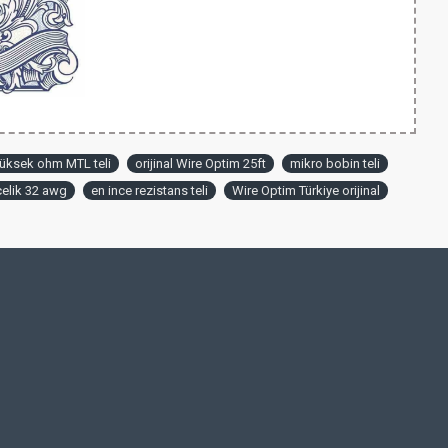
üksek ohm MTL teli
orijinal Wire Optim 25ft
mikro bobin teli
elik 32 awg
en ince rezistans teli
Wire Optim Türkiye orijinal