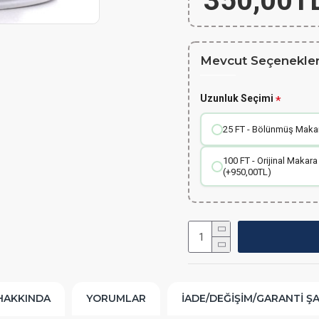
350,00T
Mevcut Seçenekler
Uzunluk Seçimi
25 FT - Bölünmüş Makara
100 FT - Orijinal Makara
(+950,00TL)
HAKKINDA
YORUMLAR
İADE/DEĞIŞIM/GARANTI Ş