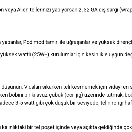
n veya Alien tellerinizi yapıyorsanız, 32 GA dış sargı (wr
yapanlar, Pod mod tamiri ile uğraşanlar ve yüksek dirençli
yüksek wattlı (25W+) kurulumlar için kesinlikle uygun deği
 gibi düşünün. Vidaları sıkarken teli kesmemek için vidayı en
n bobini bir kılavuz çubuk (coil jig) üzerinde tutmak, b
adece 3-5 watt gibi çok düşük bir seviyede, telin rengi ha
 kalınlıktaki bir tel poşet içinde veya açıkta geldiğinde ç