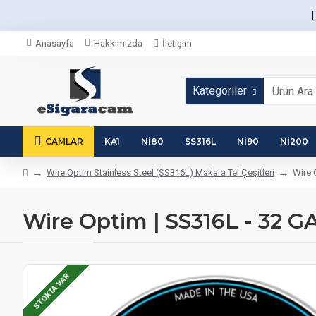
Anasayfa
Hakkımızda
İletişim
Kategoriler
CAMLAR
KA1
NI80
SS316L
NI90
NI200
Wire Optim Stainless Steel (SS316L) Makara Tel Çeşitleri
Wire 
Wire Optim | SS316L - 32 GA 
STOKTA VAR