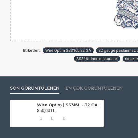
Etiketler:
Wire Optim SS316L 32 GA
32 gauge paslanmaz t
SS316L ince makara tel
sıcaklı
SON GÖRÜNTÜLENEN
EN ÇOK GÖRÜNTÜLENEN
Wire Optim | SS316L - 32 GA Makara Rezistans Teli - 25 FT - Orijinal
350,00TL