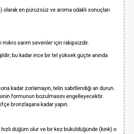
ap) olarak en pürüzsüz ve aroma odaklı sonuçları
 mikro sarım sevenler için rakipsizdir.
ldir; bu kadar ince bir tel yüksek güçte anında
 sona kadar zorlamayın, telin sabitlendiği an durun.
obinin formunun bozulmasını engelleyecektir.
fifçe bronzlaşana kadar yapın.
ok hızlı düğüm olur ve bir kez büküldüğünde (kink) o