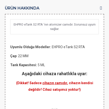
ÜRÜN HAKKINDA
EHPRO eTank S2 RTA 'nın atomizer camıdır. Sorunsuz uyum
sağlar.
Uyumlu Olduğu Modeller:
EHPRO eTank S2 RTA
Çap
: 22 MM
Tank Kapasitesi:
5 ML
Aşağıdaki cihaza rahatlıkla uyar:
(Dikkat! Sadece
cihazın camıdır
, cihazın kendisi
değildir! Cihaz satışımız yoktur!)