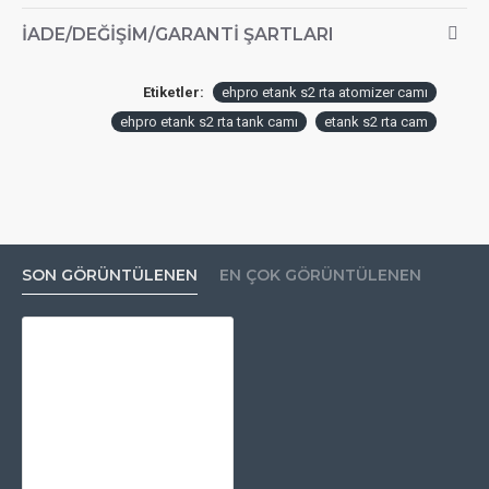
İADE/DEĞIŞIM/GARANTI ŞARTLARI
Etiketler:
ehpro etank s2 rta atomizer camı
ehpro etank s2 rta tank camı
etank s2 rta cam
SON GÖRÜNTÜLENEN
EN ÇOK GÖRÜNTÜLENEN