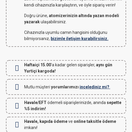
kendi cihazınızla karşılaştırın, ve öyle sipariş verin!
Doğru ürüne,
atomizerinizin altında yazan modeli
yazarak
ulaşabilirsiniz.
Cihazınızla uyumlu camın hangisini olduğunu
bilmiyorsanız,
bizimle iletişim kurabilirsiniz.
Haftaiçi 15.00
'a kadar gelen siparişler,
aynı gün
Yurtiçi kargoda!
Mutlu müşteri
yorumlarımızı
incelediniz mi?
Havale/EFT
ödemeli siparişlerinizde, anında
sepette
%5 indirim!
Havale, kapıda ödeme
ve
online taksitle ödeme
imkanı!