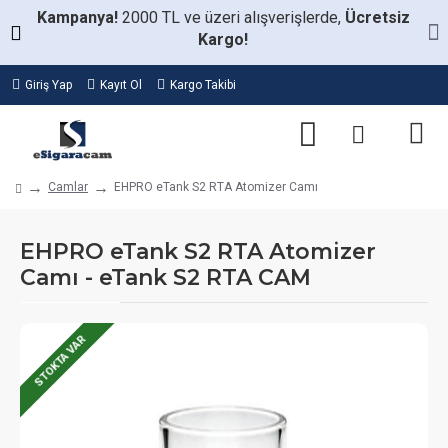
Kampanya!
2000 TL ve üzeri alışverişlerde,
Ücretsiz
Kargo!
Giriş Yap
Kayıt Ol
Kargo Takibi
Camlar
EHPRO eTank S2 RTA Atomizer Camı
EHPRO eTank S2 RTA Atomizer
Camı - eTank S2 RTA CAM
STOKTA VAR