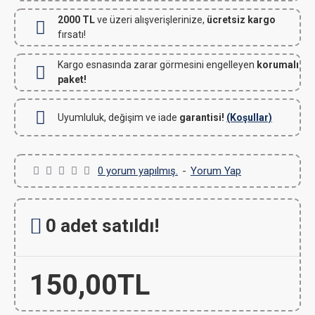
2000 TL
ve üzeri alışverişlerinize,
ücretsiz kargo
fırsatı!
Kargo esnasında zarar görmesini engelleyen
korumalı
paket!
Uyumluluk, değişim ve iade
garantisi!
(Koşullar)
0 yorum yapılmış.
-
Yorum Yap
0 adet satıldı!
150,00TL