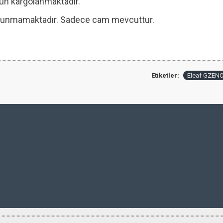
 gün kargolanmaktadır.
 bulunmamaktadır. Sadece cam mevcuttur.
Etiketler:
Eleaf GZENO