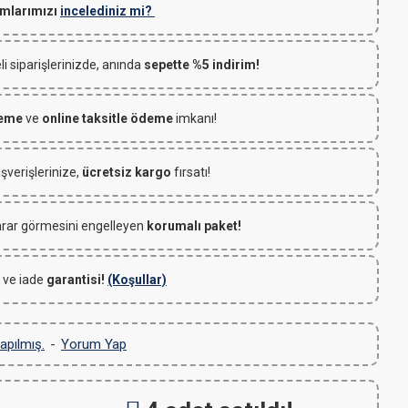
mlarımızı
incelediniz mi?
 siparişlerinizde, anında
sepette %5 indirim!
deme
ve
online taksitle ödeme
imkanı!
ışverişlerinize,
ücretsiz kargo
fırsatı!
rar görmesini engelleyen
korumalı paket!
 ve iade
garantisi!
(Koşullar)
apılmış.
-
Yorum Yap