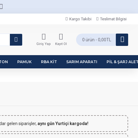
Kargo Takibi
Teslimat Bilgisi
0 ürün - 0,00TL
Giriş Yap
Kayıt Ol
PTON
PAMUK
RBA KIT
SARIM APARATI
PIL & ŞARJ ALET
dar gelen siparişler,
aynı gün Yurtiçi kargoda!