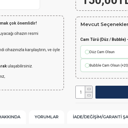
150,00T
lmak çok önemlidir!
Mevcut Seçenekler
 uyacağı cihazın resmi
Cam Türü (Düz / Bubble) -
 cihazınızla karşılaştırın, ve öyle
Düz Cam Olsun
Bubble Cam Olsun (+20
arak
ulaşabilirsiniz.
ız,
HAKKINDA
YORUMLAR
İADE/DEĞIŞIM/GARANTI Ş