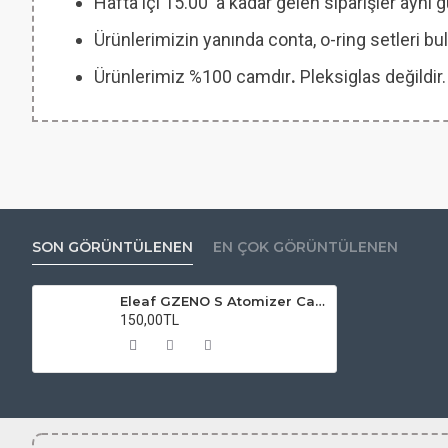
Hafta içi 15.00 'a kadar gelen siparişler aynı
Ürünlerimizin yanında conta, o-ring setleri
Ürünlerimiz %100 camdır
.
Pleksiglas değildir.
SON GÖRÜNTÜLENEN
EN ÇOK GÖRÜNTÜLENEN
Eleaf GZENO S Atomizer Camı
150,00TL