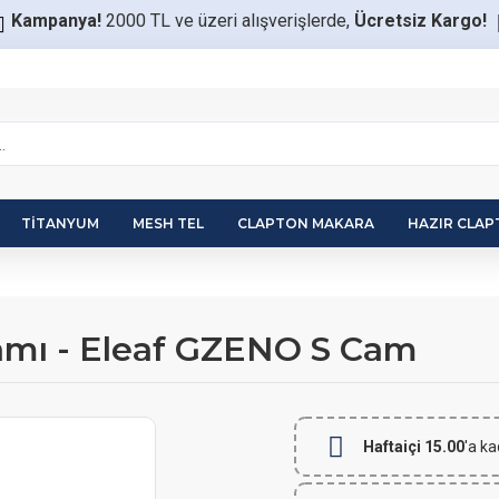
Kampanya!
2000 TL ve üzeri alışverişlerde,
Ücretsiz Kargo!
TITANYUM
MESH TEL
CLAPTON MAKARA
HAZIR CLA
amı - Eleaf GZENO S Cam
Haftaiçi 15.00
'a ka