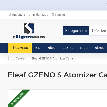
Anasayfa
Hakkımızda
İletişim
Kategoriler
CAMLAR
KA1
NI80
SS316L
NI90
NI200
Camlar
Eleaf GZENO S Atomizer Camı
Eleaf GZENO S Atomizer C
STOKTA VAR