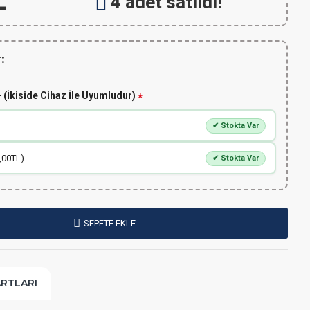
L
4 adet satıldı!
:
 (İkiside Cihaz İle Uyumludur)
✔ Stokta Var
,00TL)
✔ Stokta Var
SEPETE EKLE
ARTLARI