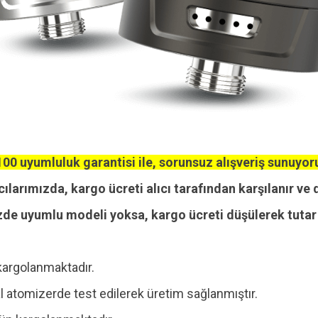
00 uyumluluk garantisi ile, sorunsuz alışveriş sunuyor
cılarımızda, kargo ücreti alıcı tarafından karşılanır ve 
zde uyumlu modeli yoksa, kargo ücreti düşülerek tutar i
kargolanmaktadır.
 atomizerde test edilerek üretim sağlanmıştır.