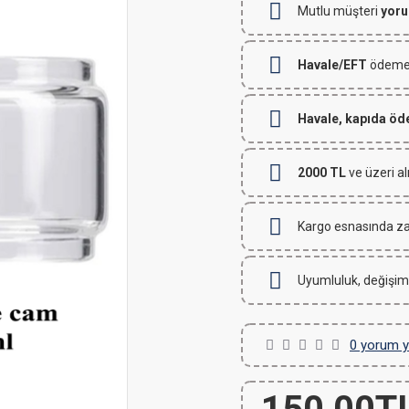
Mutlu müşteri
yoru
Havale/EFT
ödemeli
Havale, kapıda ö
2000 TL
ve üzeri al
Kargo esnasında za
Uyumluluk, değişim
0 yorum y