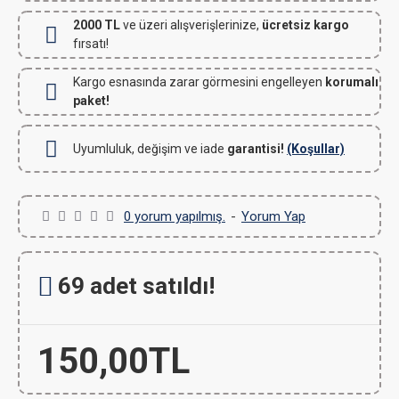
2000 TL
ve üzeri alışverişlerinize,
ücretsiz kargo
fırsatı!
Kargo esnasında zarar görmesini engelleyen
korumalı
paket!
Uyumluluk, değişim ve iade
garantisi!
(Koşullar)
0 yorum yapılmış.
-
Yorum Yap
69 adet satıldı!
150,00TL