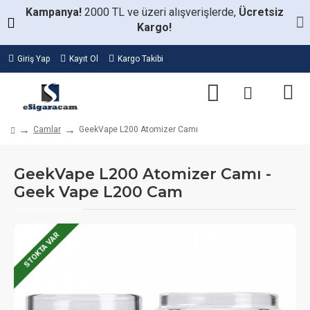
Kampanya!
2000 TL ve üzeri alışverişlerde,
Ücretsiz
Kargo!
Giriş Yap
Kayıt Ol
Kargo Takibi
Camlar
GeekVape L200 Atomizer Camı
GeekVape L200 Atomizer Camı -
Geek Vape L200 Cam
STOKTA VAR