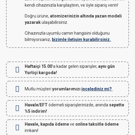
kendi cihazınızla karşılaştırın, ve öyle sipariş verin!
Doğru ürüne,
atomizerinizin altında yazan modeli
yazarak
ulaşabilirsiniz.
Cihazınızla uyumlu camın hangisini olduğunu
bilmiyorsanız,
bizimle iletişim kurabilirsiniz.
Haftaiçi 15.00
'a kadar gelen siparişler,
aynı gün
Yurtiçi kargoda!
Mutlu müşteri
yorumlarımızı
incelediniz mi?
Havale/EFT
ödemeli siparişlerinizde, anında
sepette
%5 indirim!
Havale, kapıda ödeme
ve
online taksitle ödeme
imkanı!