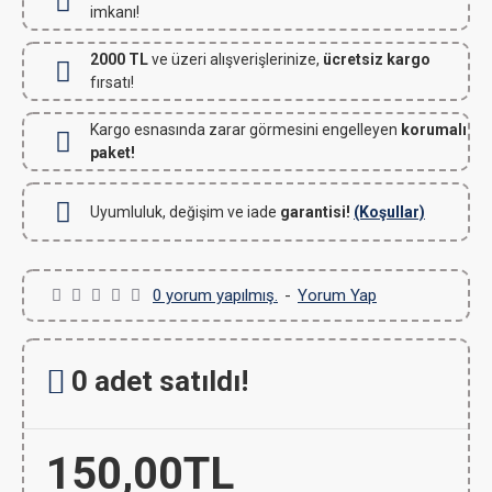
imkanı!
2000 TL
ve üzeri alışverişlerinize,
ücretsiz kargo
fırsatı!
Kargo esnasında zarar görmesini engelleyen
korumalı
paket!
Uyumluluk, değişim ve iade
garantisi!
(Koşullar)
0 yorum yapılmış.
-
Yorum Yap
0 adet satıldı!
150,00TL