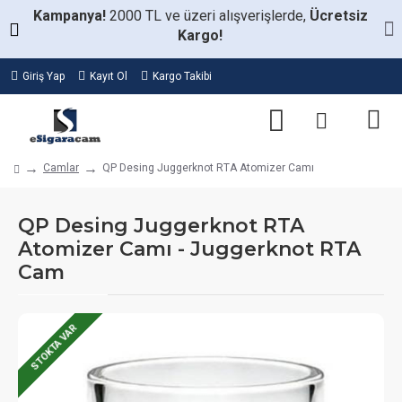
Kampanya!
2000 TL ve üzeri alışverişlerde,
Ücretsiz
Kargo!
Giriş Yap
Kayıt Ol
Kargo Takibi
Camlar
QP Desing Juggerknot RTA Atomizer Camı
QP Desing Juggerknot RTA
Atomizer Camı - Juggerknot RTA
Cam
STOKTA VAR