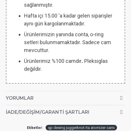
sağlanmıştır.
Hafta içi 15.00 'a kadar gelen siparişler
aynı gün kargolanmaktadır.
Ürünlerimizin yanında conta, o-ring
setleri bulunmamaktadır. Sadece cam
mevcuttur.
Ürünlerimiz %100 camdır
.
Pleksiglas
değildir.
YORUMLAR
İADE/DEĞIŞIM/GARANTI ŞARTLARI
Etiketler:
qp desing juggerknot rta atomizer camı