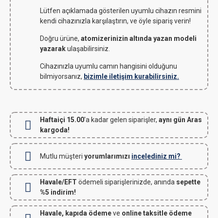
Lütfen açıklamada gösterilen uyumlu cihazın resmini
kendi cihazınızla karşılaştırın, ve öyle sipariş verin!
Doğru ürüne,
atomizerinizin altında yazan modeli
yazarak
ulaşabilirsiniz.
Cihazınızla uyumlu camın hangisini olduğunu
bilmiyorsanız,
bizimle iletişim kurabilirsiniz.
Haftaiçi 15.00
'a kadar gelen siparişler,
aynı gün Aras
kargoda!
Mutlu müşteri
yorumlarımızı
incelediniz mi?
Havale/EFT
ödemeli siparişlerinizde, anında
sepette
%5 indirim!
Havale, kapıda ödeme
ve
online taksitle ödeme