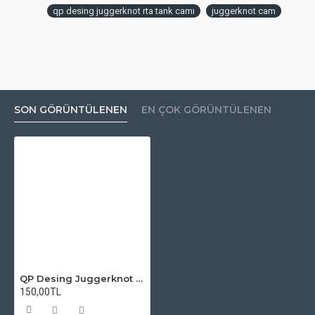
qp desing juggerknot rta tank camı
juggerknot cam
SON GÖRÜNTÜLENEN
EN ÇOK GÖRÜNTÜLENEN
QP Desing Juggerknot RTA Atomizer Camı
150,00TL