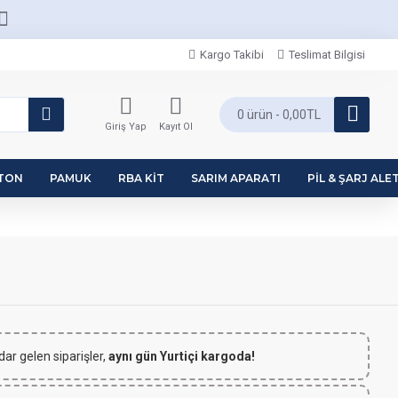
Kargo Takibi
Teslimat Bilgisi
0 ürün - 0,00TL
Giriş Yap
Kayıt Ol
PTON
PAMUK
RBA KIT
SARIM APARATI
PIL & ŞARJ ALET
dar gelen siparişler,
aynı gün Yurtiçi kargoda!