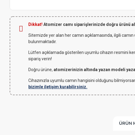
Dikkat!
Atomizer camı siparişlerinizde doğru ürünü a
Sitemizde yer alan her camın açıklamasında, ilgili camın
bulunmaktadır.
Lütfen açıklamada gösterilen uyumlu cihazın resmini kendi
sipariş verin!
Doğru ürüne,
atomizerinizin altında yazan modeli yaz
Cihazınızla uyumlu camın hangisini olduğunu bilmiyorsan
bizimle iletişim kurabilirsiniz.
ÜRÜN 