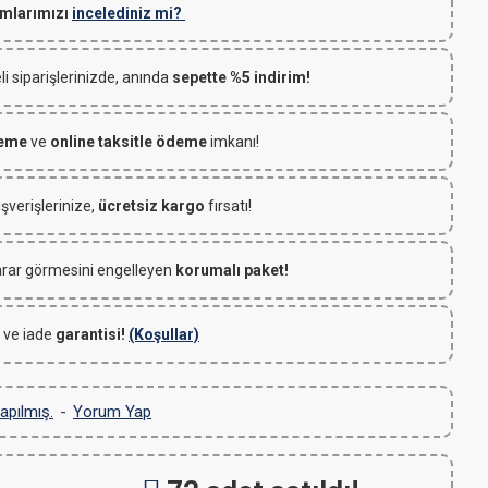
mlarımızı
incelediniz mi?
 siparişlerinizde, anında
sepette %5 indirim!
deme
ve
online taksitle ödeme
imkanı!
ışverişlerinize,
ücretsiz kargo
fırsatı!
rar görmesini engelleyen
korumalı paket!
 ve iade
garantisi!
(Koşullar)
apılmış.
-
Yorum Yap