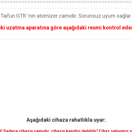
Taifun GTR 'nin atomizer camıdır. Sorunsuz uyum sağlar.
eki uzatma aparatına göre aşağıdaki resmi kontrol edere
Aşağıdaki cihaza rahatlıkla uyar:
t! Sadece
cihazın camıdır
, cihazın kendisi değildir! Cihaz satışımız 