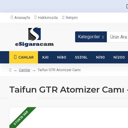
Anasayfa
Hakkımızda
İletişim
Kategoriler
CAMLAR
KA1
NI80
SS316L
NI90
NI200
Camlar
Taifun GTR Atomizer Camı
Taifun GTR Atomizer Camı 
STOKTA VAR