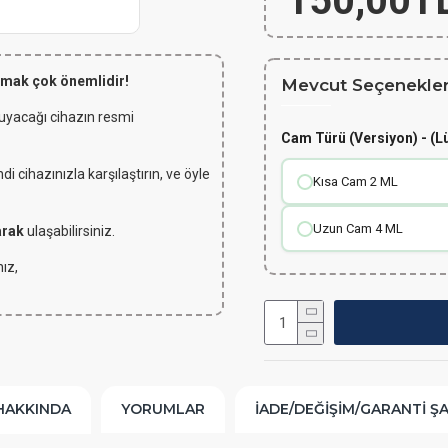
150,00T
lmak çok önemlidir!
Mevcut Seçenekler
 uyacağı cihazın resmi
Cam Türü (Versiyon) - (L
 cihazınızla karşılaştırın, ve öyle
Kısa Cam 2 ML
Uzun Cam 4 ML
arak
ulaşabilirsiniz.
ız,
HAKKINDA
YORUMLAR
İADE/DEĞIŞIM/GARANTI Ş