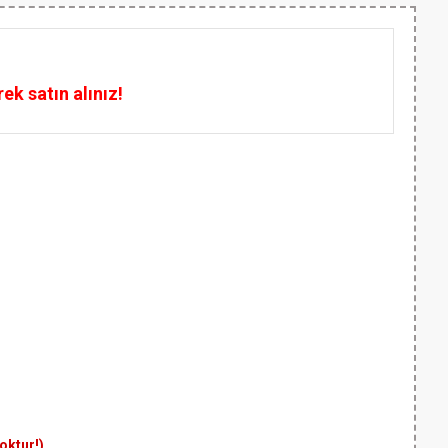
k satın alınız!
yoktur!)