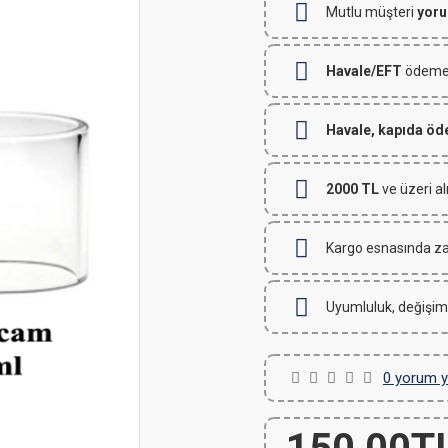
Mutlu müşteri
yoru
Havale/EFT
ödemeli
Havale, kapıda ö
2000 TL
ve üzeri al
Kargo esnasında za
Uyumluluk, değişim
0 yorum y