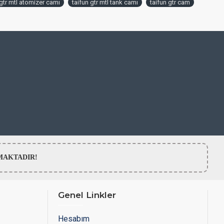
 gtr mtl atomizer camı
taifun gtr mtl tank camı
taifun gtr cam
LMAMAKTADIR!
Genel Linkler
Hesabım