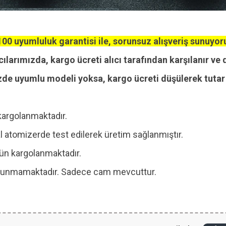
00 uyumluluk garantisi ile, sorunsuz alışveriş sunuyor
cılarımızda, kargo ücreti alıcı tarafından karşılanır ve 
zde uyumlu modeli yoksa, kargo ücreti düşülerek tutar i
kargolanmaktadır.
 atomizerde test edilerek üretim sağlanmıştır.
 gün kargolanmaktadır.
 bulunmamaktadır. Sadece cam mevcuttur.