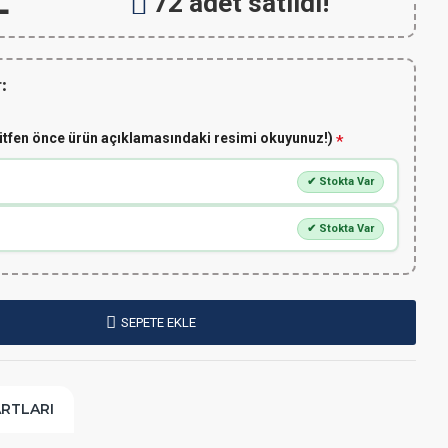
L
72 adet satıldı!
:
ütfen önce ürün açıklamasındaki resimi okuyunuz!)
✔ Stokta Var
✔ Stokta Var
SEPETE EKLE
ARTLARI