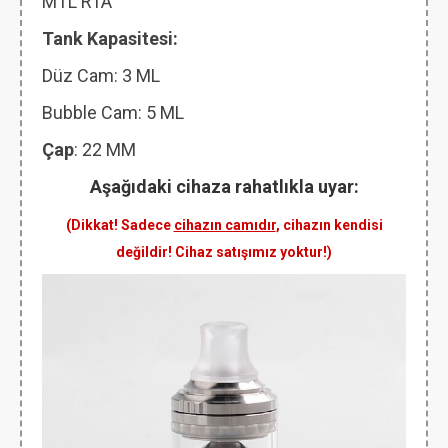
MTL RTA
Tank Kapasitesi:
Düz Cam: 3 ML
Bubble Cam: 5 ML
Çap
: 22 MM
Aşağıdaki cihaza rahatlıkla uyar:
(Dikkat! Sadece
cihazın camıdır
, cihazın kendisi
değildir! Cihaz satışımız yoktur!)