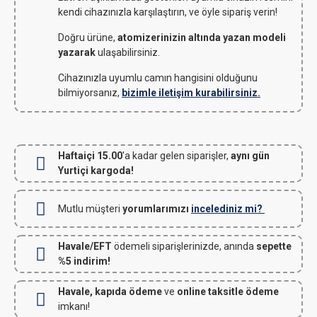
kendi cihazınızla karşılaştırın, ve öyle sipariş verin!
Doğru ürüne,
atomizerinizin altında yazan modeli
yazarak
ulaşabilirsiniz.
Cihazınızla uyumlu camın hangisini olduğunu
bilmiyorsanız,
bizimle iletişim kurabilirsiniz.
Haftaiçi 15.00
'a kadar gelen siparişler,
aynı gün
Yurtiçi kargoda!
Mutlu müşteri
yorumlarımızı
incelediniz mi?
Havale/EFT
ödemeli siparişlerinizde, anında
sepette
%5 indirim!
Havale, kapıda ödeme
ve
online taksitle ödeme
imkanı!