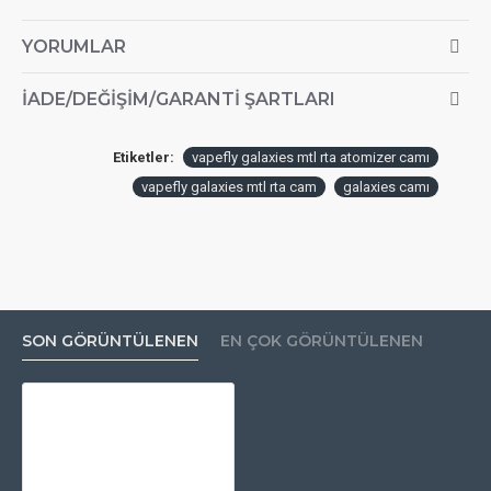
YORUMLAR
İADE/DEĞIŞIM/GARANTI ŞARTLARI
Etiketler:
vapefly galaxies mtl rta atomizer camı
vapefly galaxies mtl rta cam
galaxies camı
SON GÖRÜNTÜLENEN
EN ÇOK GÖRÜNTÜLENEN