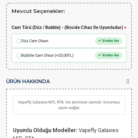
Mevcut Seçenekler:
Cam Türü (Düz / Bubble) - (İkiside Cihaz İle Uyumludur)
Düz Cam Olsun
✔ Stokta Var
Bubble Cam Olsun (+20,00TL)
✔ Stokta Var
ÜRÜN HAKKINDA
Vapefly Galaxies MTL RTA 'nın atomizer camıdır. Sorunsuz
uyum sağlar.
Uyumlu Olduğu Modeller:
Vapefly Galaxies