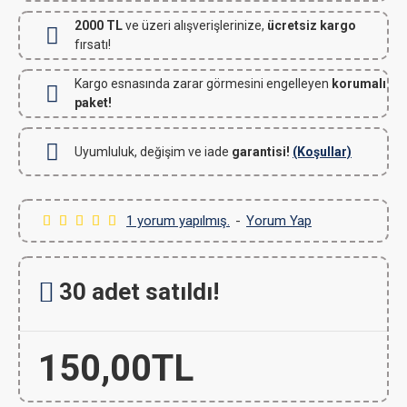
2000 TL
ve üzeri alışverişlerinize,
ücretsiz kargo
fırsatı!
Kargo esnasında zarar görmesini engelleyen
korumalı
paket!
Uyumluluk, değişim ve iade
garantisi!
(Koşullar)
1 yorum yapılmış.
-
Yorum Yap
30 adet satıldı!
150,00TL