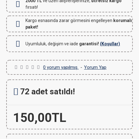
2000 TL
ve üzeri alışverişlerinize,
ücretsiz kargo
fırsatı!
Kargo esnasında zarar görmesini engelleyen
korumalı
paket!
Uyumluluk, değişim ve iade
garantisi!
(Koşullar)
0 yorum yapılmış.
-
Yorum Yap
72 adet satıldı!
150,00TL