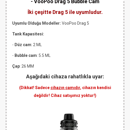
- VooPoo Drag 5 Bubble Cam
İki çeşitte Drag 5 ile uyumludur.
Uyumlu Olduğu Modeller:
VooPoo Drag 5
Tank Kapasitesi:
-
Düz cam
: 2 ML
-
Bubble cam
: 5.5 ML
Çap
: 26 MM
Aşağıdaki cihaza rahatlıkla uyar:
(Dikkat! Sadece
cihazın camıdır
, cihazın kendisi
değildir! Cihaz satışımız yoktur!)