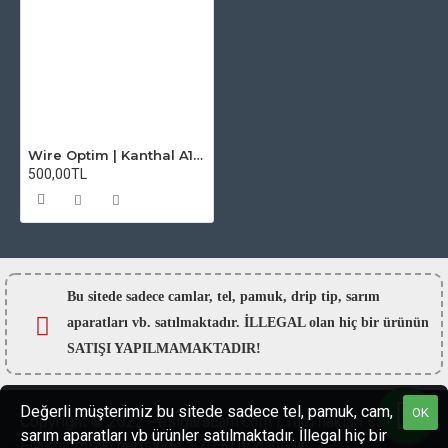
Wire Optim | Kanthal A1 - 38 GA Makara Rezistans Teli - 25 FT - Orijinal
500,00TL
Bu sitede sadece camlar,
tel, pamuk, drip tip, sarım
aparatları vb. satılmaktadır. İLLEGAL olan hiç bir ürünün
SATIŞI YAPILMAMAKTADIR!
Değerli müşterimiz bu sitede sadece tel, pamuk, cam,
OK
Copyright © 2022 - esigaracam.com | Tüm hakları saklıdır.
sarım aparatları vb ürünler satılmaktadır. İllegal hiç bir
Fiyatlarımızın hepsinde %20 KDV dahildir.