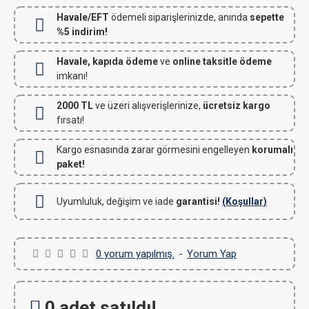
Havale/EFT
ödemeli siparişlerinizde, anında
sepette
%5 indirim!
Havale, kapıda ödeme
ve
online taksitle ödeme
imkanı!
2000 TL
ve üzeri alışverişlerinize,
ücretsiz kargo
fırsatı!
Kargo esnasında zarar görmesini engelleyen
korumalı
paket!
Uyumluluk, değişim ve iade
garantisi!
(Koşullar)
0 yorum yapılmış.
-
Yorum Yap
0 adet satıldı!