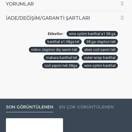
YORUMLAR
İADE/DEĞIŞIM/GARANTI ŞARTLARI
Etiketler:
wire optim kanthal a1 38 ga
kanthal a1 38ga tel
38 ga clapton teli
mikro clapton dış sarım teli
alien coil sarım teli
makara kanthal tel
outer wrap kanthal
coil yapım teli 38ga
wire optim kanthal
SON GÖRÜNTÜLENEN
EN ÇOK GÖRÜNTÜLENEN