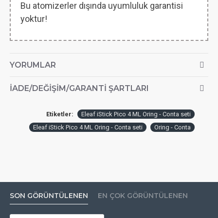
Bu atomizerler dışında uyumluluk garantisi
yoktur!
YORUMLAR
İADE/DEĞIŞIM/GARANTI ŞARTLARI
Etiketler:
Eleaf iStick Pico 4 ML Oring - Conta seti
Eleaf iStick Pico 4 ML Oring - Conta seti
Oring - Conta
SON GÖRÜNTÜLENEN
EN ÇOK GÖRÜNTÜLENEN