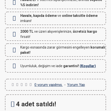
%5 indirim!
Havale, kapıda ödeme
ve
online taksitle ödeme
imkanı!
2000 TL
ve üzeri alışverişlerinize,
ücretsiz kargo
fırsatı!
Kargo esnasında zarar görmesini engelleyen
korumalı
paket!
Uyumluluk, değişim ve iade
garantisi!
(Koşullar)
0 yorum yapılmış.
-
Yorum Yap
4 adet satıldı!