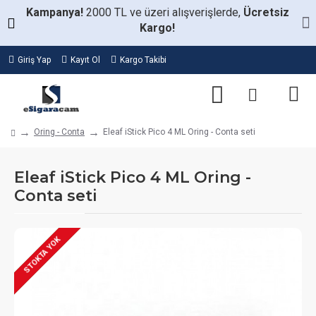
Kampanya!
2000 TL ve üzeri alışverişlerde,
Ücretsiz
Kargo!
Giriş Yap
Kayıt Ol
Kargo Takibi
Oring - Conta
Eleaf iStick Pico 4 ML Oring - Conta seti
Eleaf iStick Pico 4 ML Oring -
Conta seti
STOKTA YOK
STOKTA VAR