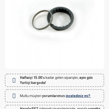
Haftaiçi 15.00
'a kadar gelen siparişler,
aynı gün
Yurtiçi kargoda!
Mutlu müşteri
yorumlarımızı
incelediniz mi?
Havale/EFT
ödemeli siparişlerinizde, anında
sepette