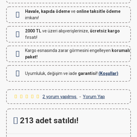
Havale, kapıda ödeme
ve
online taksitle ödeme
imkanı!
2000 TL
ve üzeri alışverişlerinize,
ücretsiz kargo
fırsatı!
Kargo esnasında zarar görmesini engelleyen
korumalı
paket!
Uyumluluk, değişim ve iade
garantisi!
(Koşullar)
2 yorum yapılmış.
-
Yorum Yap
213 adet satıldı!