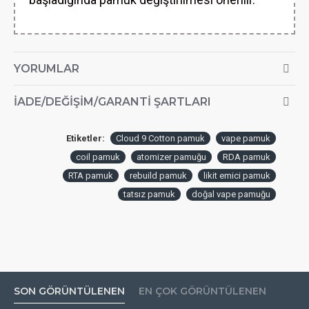
YORUMLAR
İADE/DEĞIŞIM/GARANTI ŞARTLARI
Etiketler:
Cloud 9 Cotton pamuk
vape pamuk
coil pamuk
atomizer pamuğu
RDA pamuk
RTA pamuk
rebuild pamuk
likit emici pamuk
tatsız pamuk
doğal vape pamuğu
SON GÖRÜNTÜLENEN
EN ÇOK GÖRÜNTÜLENEN