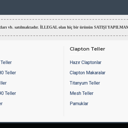
aratları vb. satılmaktadır. İLLEGAL olan hiç bir ürünün SATIŞI YAPI
Clapton Teller
Teller
Hazır Claptonlar
0 Teller
Clapton Makaralar
ller
Titanyum Teller
0 Teller
Mesh Teller
er
Pamuklar