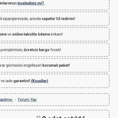
mlarımızı
incelediniz mi?
 siparişlerinizde, anında
sepette %5 indirim!
deme
ve
online taksitle ödeme
imkanı!
ışverişlerinize,
ücretsiz kargo
fırsatı!
rar görmesini engelleyen
korumalı paket!
 ve iade
garantisi!
(Koşullar)
apılmış.
-
Yorum Yap