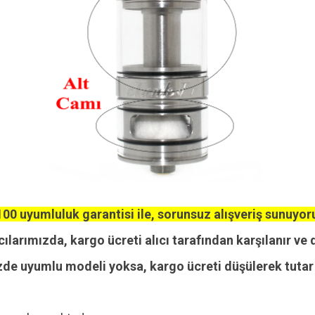
00 uyumluluk garantisi ile, sorunsuz alışveriş sunuyor
cılarımızda, kargo ücreti alıcı tarafından karşılanır ve 
zde uyumlu modeli yoksa, kargo ücreti düşülerek tutar i