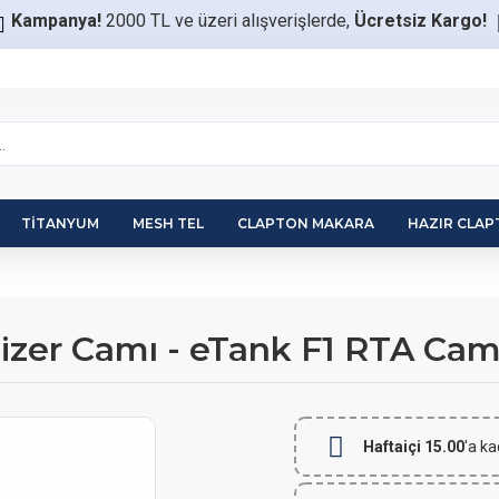
Kampanya!
2000 TL ve üzeri alışverişlerde,
Ücretsiz Kargo!
TITANYUM
MESH TEL
CLAPTON MAKARA
HAZIR CLA
zer Camı - eTank F1 RTA Ca
Haftaiçi 15.00
'a ka