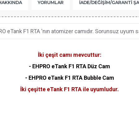
HAKKINDA
YORUMLAR
İADE/DEĞIŞIM/GARANTI Ş
O eTank F1 RTA 'nın atomizer camıdır. Sorunsuz uyum sa
İki çeşit camı mevcuttur:
- EHPRO eTank F1 RTA Düz Cam
- EHPRO eTank F1 RTA Bubble Cam
İki çeşitte eTank F1 RTA ile uyumludur.