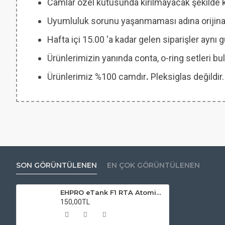
Camlar özel kutusunda kırılmayacak şekilde 
Uyumluluk sorunu yaşanmaması adına orijinal
Hafta içi 15.00 'a kadar gelen siparişler aynı
Ürünlerimizin yanında conta, o-ring setleri
Ürünlerimiz %100 camdır
.
Pleksiglas değildir.
SON GÖRÜNTÜLENEN
EN ÇOK GÖRÜNTÜLENEN
EHPRO eTank F1 RTA Atomizer Camı
150,00TL