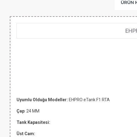
ÜRÜN 
EHPR
Uyumlu Olduğu Modeller:
EHPRO eTank F1 RTA
Çap
: 24 MM
Tank Kapasitesi:
Üst Cam: