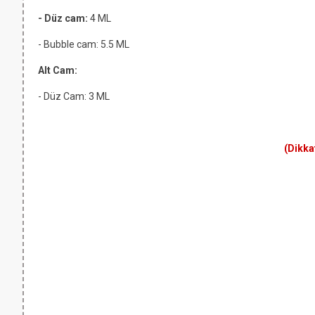
-
Düz cam
:
4 ML
-
Bubble cam
: 5.5 ML
Alt Cam:
- Düz Cam: 3 ML
(Dikka