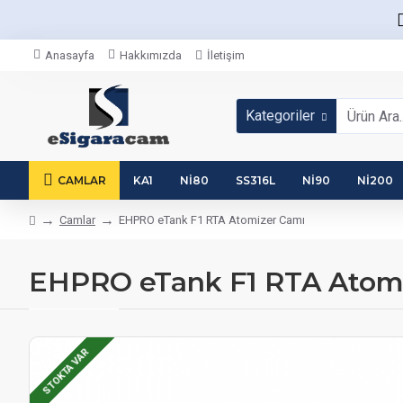
Anasayfa
Hakkımızda
İletişim
Kategoriler
CAMLAR
KA1
NI80
SS316L
NI90
NI200
Camlar
EHPRO eTank F1 RTA Atomizer Camı
EHPRO eTank F1 RTA Atomi
STOKTA VAR