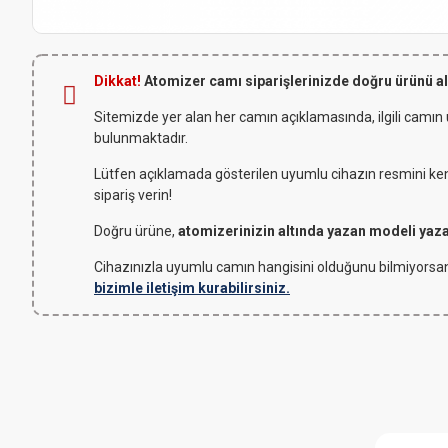
Dikkat!
Atomizer camı siparişlerinizde doğru ürünü a
Sitemizde yer alan her camın açıklamasında, ilgili camın
bulunmaktadır.
Lütfen açıklamada gösterilen uyumlu cihazın resmini kendi
sipariş verin!
Doğru ürüne,
atomizerinizin altında yazan modeli yaz
Cihazınızla uyumlu camın hangisini olduğunu bilmiyorsan
bizimle iletişim kurabilirsiniz.