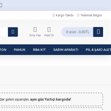
Kargo Takibi
Teslimat Bilgisi
0 ürün - 0,00TL
Giriş Yap
Kayıt Ol
PTON
PAMUK
RBA KIT
SARIM APARATI
PIL & ŞARJ ALET
m
dar gelen siparişler,
aynı gün Yurtiçi kargoda!