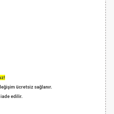
uz!
değişim ücretsiz sağlanır.
ade edilir.