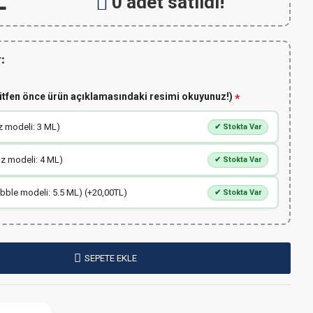
L
0 adet satıldı!
:
ütfen önce ürün açıklamasındaki resimi okuyunuz!)
z modeli: 3 ML)
✔ Stokta Var
üz modeli: 4 ML)
✔ Stokta Var
bble modeli: 5.5 ML) (+20,00TL)
✔ Stokta Var
SEPETE EKLE