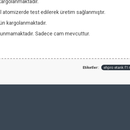
kargolanmaktadır.
 atomizerde test edilerek üretim sağlanmıştır.
 gün kargolanmaktadır.
 bulunmamaktadır. Sadece cam mevcuttur.
Etiketler:
ehpro etank f1 