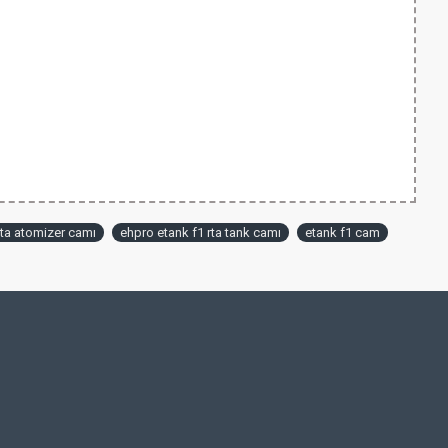
rta atomizer camı
ehpro etank f1 rta tank camı
etank f1 cam