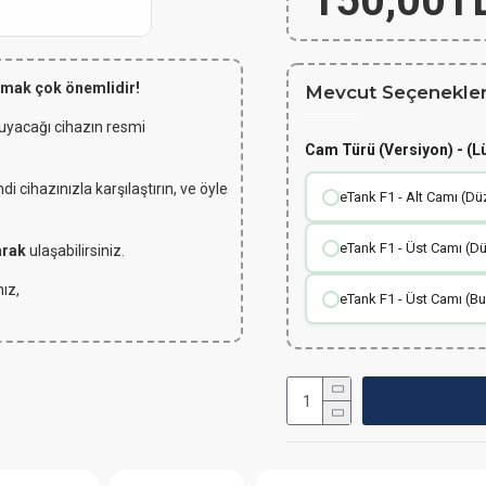
150,00T
lmak çok önemlidir!
Mevcut Seçenekler
 uyacağı cihazın resmi
Cam Türü (Versiyon) - (L
 cihazınızla karşılaştırın, ve öyle
eTank F1 - Alt Camı (Dü
eTank F1 - Üst Camı (D
arak
ulaşabilirsiniz.
ız,
eTank F1 - Üst Camı (Bu