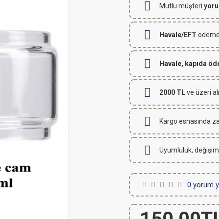
Mutlu müşteri
yoru
Havale/EFT
ödemeli
Havale, kapıda ö
2000 TL
ve üzeri al
Kargo esnasında za
Uyumluluk, değişim
0 yorum y