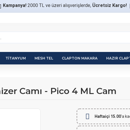
Kampanya!
2000 TL ve üzeri alışverişlerde,
Ücretsiz Kargo!
TITANYUM
MESH TEL
CLAPTON MAKARA
HAZIR CLA
mizer Camı - Pico 4 ML Cam
Haftaiçi 15.00
'a ka