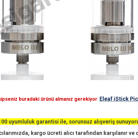
Eleaf iStick P
hipseniz
buradaki ürünü almanız gerekiyor
:
00 uyumluluk garantisi ile, sorunsuz alışveriş sunuyor
cılarımızda, kargo ücreti alıcı tarafından karşılanır ve 