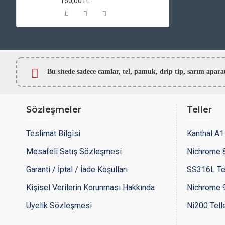
150,00TL
Bu sitede sadece camlar,
tel, pamuk, drip tip, sarım ap
Sözleşmeler
Teller
Teslimat Bilgisi
Kanthal A1 
Mesafeli Satış Sözleşmesi
Nichrome 8
Garanti / İptal / İade Koşulları
SS316L Te
Kişisel Verilerin Korunması Hakkında
Nichrome 9
Üyelik Sözleşmesi
Ni200 Tell