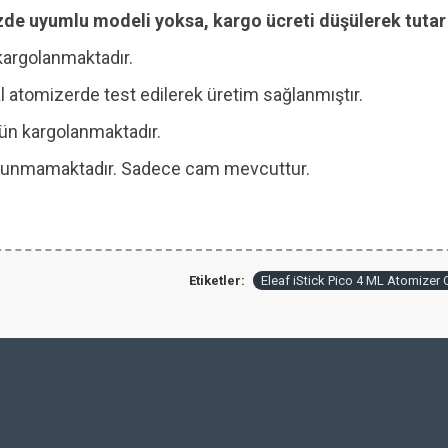
zde uyumlu modeli yoksa, kargo ücreti düşülerek tutar i
kargolanmaktadır.
 atomizerde test edilerek üretim sağlanmıştır.
 gün kargolanmaktadır.
 bulunmamaktadır. Sadece cam mevcuttur.
Etiketler:
Eleaf iStick Pico 4 ML Atomizer