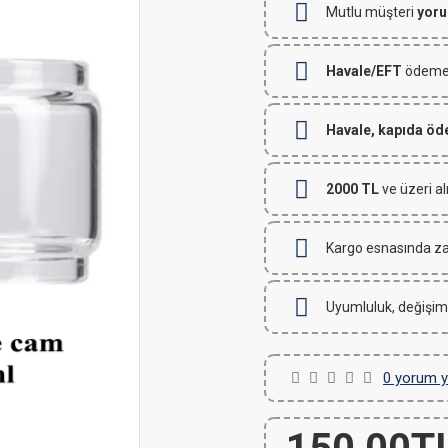
Mutlu müşteri
yoru
Havale/EFT
ödemeli
Havale, kapıda ö
2000 TL
ve üzeri al
Kargo esnasında za
Uyumluluk, değişim
0 yorum y