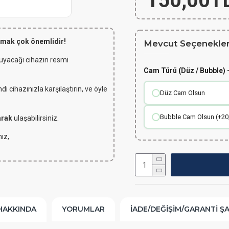
150,00T
lmak çok önemlidir!
Mevcut Seçenekler
 uyacağı cihazın resmi
Cam Türü (Düz / Bubble) -
 cihazınızla karşılaştırın, ve öyle
Düz Cam Olsun
Bubble Cam Olsun (+20
arak
ulaşabilirsiniz.
ız,
HAKKINDA
YORUMLAR
İADE/DEĞIŞIM/GARANTI Ş