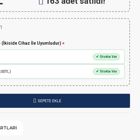
L
163 adet satıldı!
:
 (İkiside Cihaz İle Uyumludur)
✔ Stokta Var
,00TL)
✔ Stokta Var
SEPETE EKLE
ARTLARI