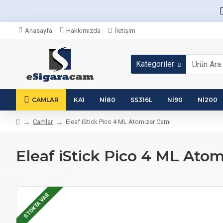
Anasayfa
Hakkımızda
İletişim
Kategoriler
CAMLAR
KA1
NI80
SS316L
NI90
NI200
Camlar
Eleaf iStick Pico 4 ML Atomizer Camı
Eleaf iStick Pico 4 ML Ato
STOKTA VAR