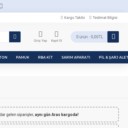
Kargo Takibi
Teslimat Bilgisi
0 ürün - 0,00TL
Giriş Yap
Kayıt Ol
PTON
PAMUK
RBA KIT
SARIM APARATI
PIL & ŞARJ ALET
dar gelen siparişler,
aynı gün Aras kargoda!