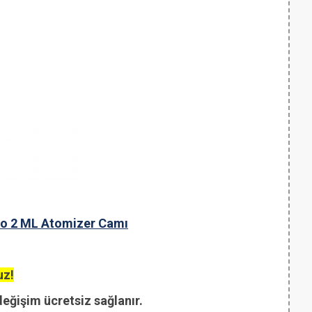
ico 2 ML Atomizer Camı
uz!
değişim ücretsiz sağlanır.