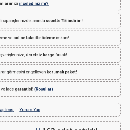
mlarımızı
incelediniz mi?
 siparişlerinizde, anında
sepette %5 indirim!
deme
ve
online taksitle ödeme
imkanı!
ışverişlerinize,
ücretsiz kargo
fırsatı!
rar görmesini engelleyen
korumalı paket!
 ve iade
garantisi!
(Koşullar)
apılmış.
-
Yorum Yap