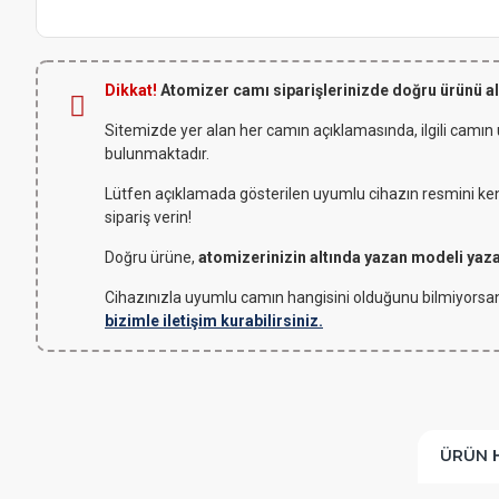
Dikkat!
Atomizer camı siparişlerinizde doğru ürünü a
Sitemizde yer alan her camın açıklamasında, ilgili camın
bulunmaktadır.
Lütfen açıklamada gösterilen uyumlu cihazın resmini kendi
sipariş verin!
Doğru ürüne,
atomizerinizin altında yazan modeli yaz
Cihazınızla uyumlu camın hangisini olduğunu bilmiyorsan
bizimle iletişim kurabilirsiniz.
ÜRÜN 