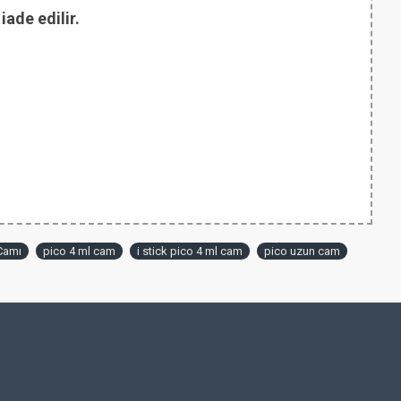
ade edilir.
 Camı
pico 4 ml cam
i stick pico 4 ml cam
pico uzun cam