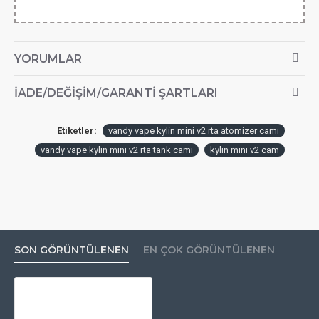
YORUMLAR
İADE/DEĞIŞIM/GARANTI ŞARTLARI
Etiketler:
vandy vape kylin mini v2 rta atomizer camı
vandy vape kylin mini v2 rta tank camı
kylin mini v2 cam
SON GÖRÜNTÜLENEN
EN ÇOK GÖRÜNTÜLENEN