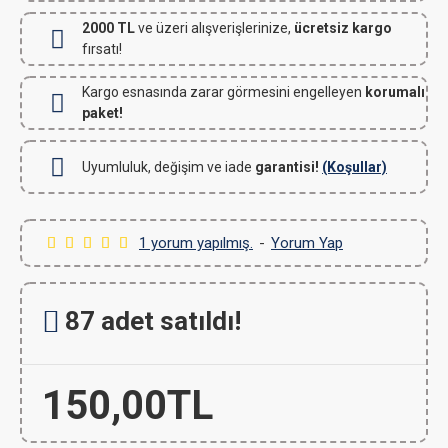
2000 TL
ve üzeri alışverişlerinize,
ücretsiz kargo
fırsatı!
Kargo esnasında zarar görmesini engelleyen
korumalı
paket!
Uyumluluk, değişim ve iade
garantisi!
(Koşullar)
1 yorum yapılmış.
-
Yorum Yap
87 adet satıldı!
150,00TL