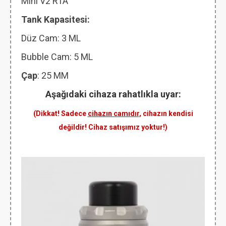
Mini V2 RTA
Tank Kapasitesi:
Düz Cam: 3 ML
Bubble Cam: 5 ML
Çap
: 25 MM
Aşağıdaki cihaza rahatlıkla uyar:
(Dikkat! Sadece
cihazın camıdır
, cihazın kendisi
değildir! Cihaz satışımız yoktur!)