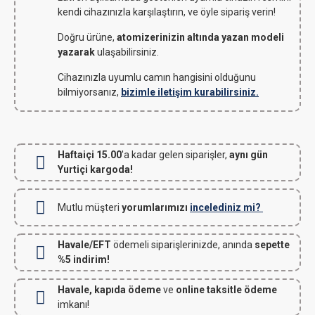
kendi cihazınızla karşılaştırın, ve öyle sipariş verin!
Doğru ürüne,
atomizerinizin altında yazan modeli
yazarak
ulaşabilirsiniz.
Cihazınızla uyumlu camın hangisini olduğunu
bilmiyorsanız,
bizimle iletişim kurabilirsiniz.
Haftaiçi 15.00
'a kadar gelen siparişler,
aynı gün
Yurtiçi kargoda!
Mutlu müşteri
yorumlarımızı
incelediniz mi?
Havale/EFT
ödemeli siparişlerinizde, anında
sepette
%5 indirim!
Havale, kapıda ödeme
ve
online taksitle ödeme
imkanı!