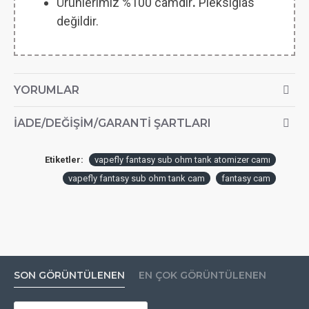
Ürünlerimiz %100 camdır
.
Pleksiglas
değildir.
YORUMLAR
İADE/DEĞIŞIM/GARANTI ŞARTLARI
Etiketler:
vapefly fantasy sub ohm tank atomizer camı
vapefly fantasy sub ohm tank cam
fantasy cam
SON GÖRÜNTÜLENEN
EN ÇOK GÖRÜNTÜLENEN