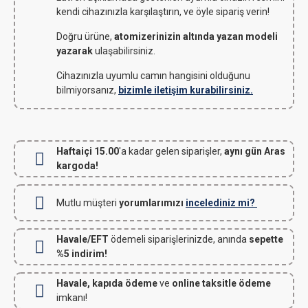
kendi cihazınızla karşılaştırın, ve öyle sipariş verin!
Doğru ürüne,
atomizerinizin altında yazan modeli
yazarak
ulaşabilirsiniz.
Cihazınızla uyumlu camın hangisini olduğunu
bilmiyorsanız,
bizimle iletişim kurabilirsiniz.
Haftaiçi 15.00
'a kadar gelen siparişler,
aynı gün Aras
kargoda!
Mutlu müşteri
yorumlarımızı
incelediniz mi?
Havale/EFT
ödemeli siparişlerinizde, anında
sepette
%5 indirim!
Havale, kapıda ödeme
ve
online taksitle ödeme
imkanı!