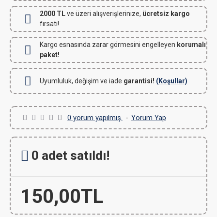
2000 TL
ve üzeri alışverişlerinize,
ücretsiz kargo
fırsatı!
Kargo esnasında zarar görmesini engelleyen
korumalı
paket!
Uyumluluk, değişim ve iade
garantisi!
(Koşullar)
0 yorum yapılmış.
-
Yorum Yap
0 adet satıldı!
150,00TL