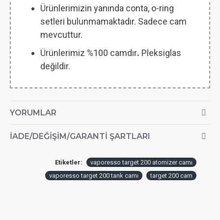
Ürünlerimizin yanında conta, o-ring
setleri bulunmamaktadır. Sadece cam
mevcuttur.
Ürünlerimiz %100 camdır
.
Pleksiglas
değildir.
YORUMLAR
İADE/DEĞIŞIM/GARANTI ŞARTLARI
Etiketler:
vaporesso target 200 atomizer camı
vaporesso target 200 tank camı
target 200 cam