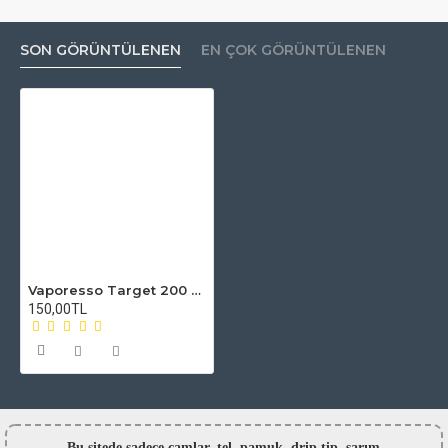
SON GÖRÜNTÜLENEN
EN ÇOK GÖRÜNTÜLENEN
Vaporesso Target 200 Atomizer Camı
150,00TL
Bu sitede sadece camlar,
tel, pamuk, drip tip, sarım