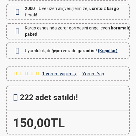
2000 TL
ve üzeri alışverişlerinize,
ücretsiz kargo
fırsatı!
Kargo esnasında zarar görmesini engelleyen
korumalı
paket!
Uyumluluk, değişim ve iade
garantisi!
(Koşullar)
1 yorum yapılmış.
-
Yorum Yap
222 adet satıldı!
150,00TL