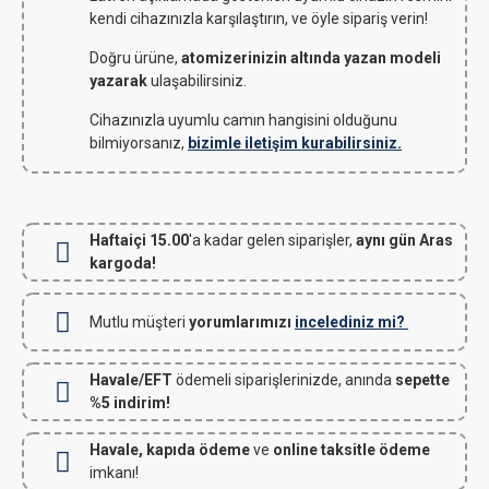
kendi cihazınızla karşılaştırın, ve öyle sipariş verin!
Doğru ürüne,
atomizerinizin altında yazan modeli
yazarak
ulaşabilirsiniz.
Cihazınızla uyumlu camın hangisini olduğunu
bilmiyorsanız,
bizimle iletişim kurabilirsiniz.
Haftaiçi 15.00
'a kadar gelen siparişler,
aynı gün Aras
kargoda!
Mutlu müşteri
yorumlarımızı
incelediniz mi?
Havale/EFT
ödemeli siparişlerinizde, anında
sepette
%5 indirim!
Havale, kapıda ödeme
ve
online taksitle ödeme
imkanı!