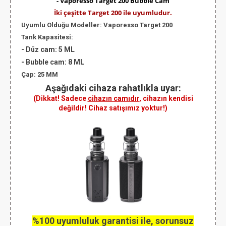
- Vaporesso Target 200 Bubble Cam
İki çeşitte Target 200 ile uyumludur.
Uyumlu Olduğu Modeller:
Vaporesso Target 200
Tank Kapasitesi:
-
Düz cam
: 5 ML
-
Bubble cam
: 8 ML
Çap
: 25 MM
Aşağıdaki cihaza rahatlıkla uyar:
(Dikkat! Sadece
cihazın camıdır
, cihazın kendisi
değildir! Cihaz satışımız yoktur!)
%100 uyumluluk garantisi ile, sorunsuz